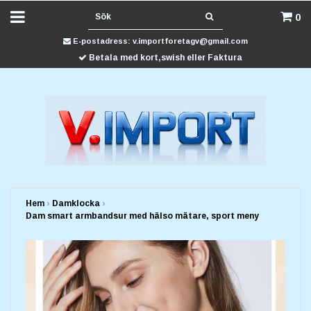
0
E-postadress:
v.importforetagv@gmail.com
Betala med kort,swish eller Faktura
Hem
›
Damklocka
›
Dam smart armbandsur med hälso mätare, sport meny