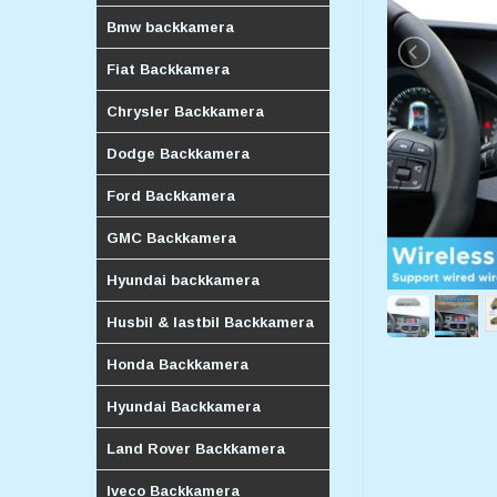
Bmw backkamera
Fiat Backkamera
Chrysler Backkamera
Dodge Backkamera
Ford Backkamera
GMC Backkamera
Hyundai backkamera
Husbil & lastbil Backkamera
Honda Backkamera
Hyundai Backkamera
Land Rover Backkamera
Iveco Backkamera