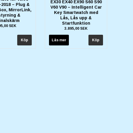
EX30 EX40 EX90 S60 S90
–2018 – Plug &
V60 V90 – Intelligent Car
ox, MirrorLink,
Key Smartwatch med
styrning &
Lås, Lås upp &
inalskärm
Startfunktion
95,00 SEK
3.895,00 SEK
Läs mer