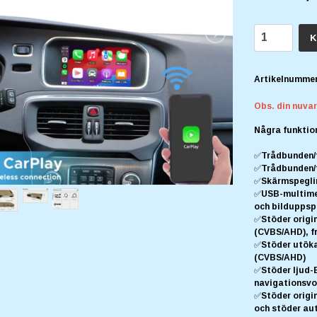
K
Artikelnummer
Obs. din nuva
Några funktio
✅Trådbunden/t
✅Trådbunden/t
✅Skärmspeglin
✅USB-multimed
och bilduppsp
✅Stöder origi
(CVBS/AHD), f
✅Stöder utöka
(CVBS/AHD)
✅Stöder ljud-E
navigationsv
✅Stöder origin
och stöder au