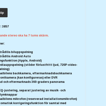
öp
:
3857
rande stereo ska ha 7 tums skärm.
ner:
rådlös biluppspelning
rådlös Android Auto
gsfunktion (Apple, Android)
iauppspelning (stöder förlustfritt ljud, 720P-video-
elning)
nalbilens backkamera, eftermarknadsbackkamera
rontkamera (kan konfigureras) eller DVR
d och eftermarknads 360-graders panorama
Q-justering, separat justering av musik- och
olymknappar
albilens mikrofon (reserverad installationsmikrofon)
tomatisk korrigeringsfunktion för samtal med