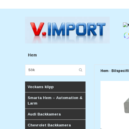
E-postadress:
v.importforetagv@gmail.com
Hem
Hem
›
Bilspecif
Veckans klipp
Smarta Hem – Automation &
Larm
Audi Backkamera
Chevrolet Backkamera