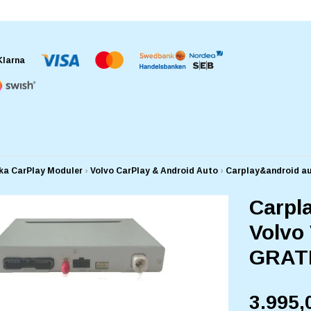
ika CarPlay Moduler
›
Volvo CarPlay & Android Auto
›
Carplay&android a
Carpl
Volvo 
GRAT
3.995,