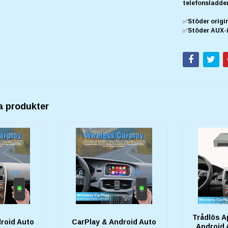
telefonsladde
✅Stöder origi
✅Stöder AUX-i
a produkter
Trådlös A
roid Auto
CarPlay & Android Auto
Android 