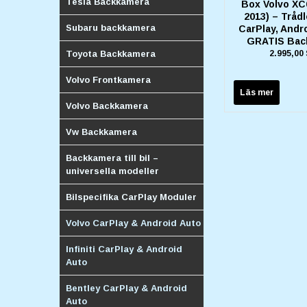
Tesla Backkamera
Box Volvo XC
2013) – Tråd
Subaru backkamera
CarPlay, Andr
GRATIS Bac
Toyota Backkamera
2.995,00
Volvo Frontkamera
Läs mer
Volvo Backkamera
Vw Backkamera
Backkamera till bil –
universella modeller
Bilspecifika CarPlay Moduler
Volvo CarPlay & Android Auto
Infiniti CarPlay & Android
Auto
Bentley CarPlay & Android
Auto