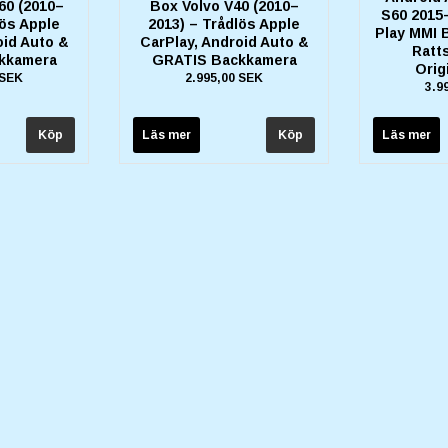
60 (2010–
Box Volvo V40 (2010–
S60 2015
lös Apple
2013) – Trådlös Apple
Play MMI B
oid Auto &
CarPlay, Android Auto &
Ratt
kkamera
GRATIS Backkamera
Orig
 SEK
2.995,00 SEK
3.9
Läs mer
Läs mer