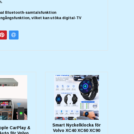
n.
nal Bluetooth-samtalsfunktion
ngångsfunktion, vilket kan utöka digital-TV
Smart Nyckelklocka för
pple CarPlay &
Volvo XC40 XC60 XC90
Auto för Volvo