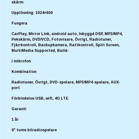
skärm
Upplösning: 1024×600
Fungera
CarPlay, Mirror Link, android auto, Inbyggd DSP, MP3/MP4,
Pekskärm, DVD/VCD, Fotovisare, Övrigt, Radiotuner,
Fjärrkontroll, Backupkamera, Rattkontroll, Split Screen,
MultiMedia Supported, Build-
i mikrofon
Kombination
Radiotuner, Övrigt, DVD-spelare, MP3/MP4-spelare, AUX-
port
Förbindelse:USB, wifi, 4G LTE
Garanti
1 år
9" tums bilradiospelare