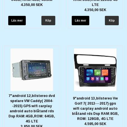
4.350,00 SEK
LTE
4.350,00 SEK
Läs mer
Läs mer
7"android 12,bilstereo dvd
9"android 13,bilstereo Vw
spelare VW Caddy( 2004-
Golf 7( 2013---2017) gps
-2015) GPS wifi carplay
wifi carplay android auto
android auto blåtand rds
blåtand rds Dsp RAM:8GB,
Dsp RAM:4GB,ROM: 64GB,
ROM: 128GB, 4G LTE
4G LTE
4.595,00 SEK
3.850,00 SEK