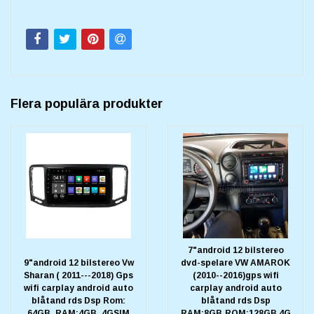
Flera populära produkter
7"android 12 bilstereo
9"android 12 bilstereo Vw
dvd-spelare VW AMAROK
Sharan ( 2011---2018) Gps
(2010--2016)gps wifi
wifi carplay android auto
carplay android auto
blåtand rds Dsp Rom:
blåtand rds Dsp
64GB, RAM:4GB, 4GSIM
RAM:8GB,ROM:128GB 4G