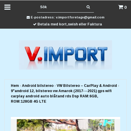
0
E-postadress:
v.importforetagv@gmail.com
Betala med kort,swish eller Faktura
Hem
›
Android bilstereo
›
VW Bilstereo – CarPlay & Android
›
9"android 12, bilstereo vw Amarok (2017---2021) gps wifi
carplay android auto blåtand rds Dsp RAM:6GB,
ROM:128GB 4G LTE