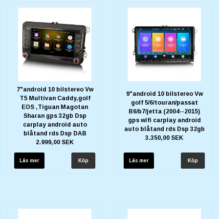
7"android 10 bilstereo Vw
9"android 10 bilstereo Vw
T5 Multivan Caddy,golf
golf 5/6/touran/passat
EOS ,Tiguan Magotan
B6/b7/jetta (2004--2015)
Sharan gps 32gb Dsp
gps wifi carplay android
carplay android auto
auto blåtand rds Dsp 32gb
blåtand rds Dsp DAB
3.350,00 SEK
2.999,00 SEK
Läs mer
Läs mer