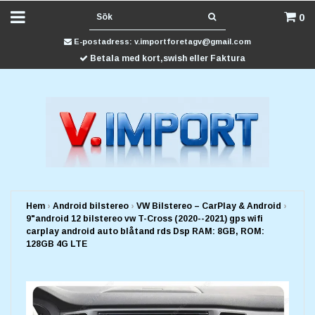
0
E-postadress:
v.importforetagv@gmail.com
Betala med kort,swish eller Faktura
Hem
›
Android bilstereo
›
VW Bilstereo – CarPlay & Android
›
9"android 12 bilstereo vw T-Cross (2020--2021) gps wifi
carplay android auto blåtand rds Dsp RAM: 8GB, ROM:
128GB 4G LTE