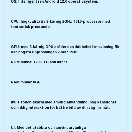
OS: Intelligent ren Android 12.0 operativsystem.
CPU: högkvalitativ 8-kärnig 2GHz T610-processor med
fantastisk prestanda
GPU: med 8-kärnig GPU stöder den dubbelskärmsvisning för
den högsta upplösningen 2048 * 1536.
ROM Minne: 128GB Flash minne
RAM minne: 8GB
multitouch-skärm med smidig användning, hög känslighet
och riklig interaktion för bättre bild av din väg framåt.
UI: Med det utsökta och användarvänliga