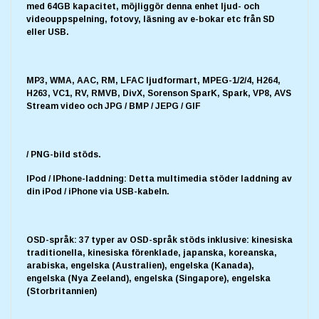
med 64GB kapacitet, möjliggör denna enhet ljud- och
videouppspelning, fotovy, läsning av e-bokar etc från SD
eller USB.
MP3, WMA, AAC, RM, LFAC ljudformart, MPEG-1/2/4, H264,
H263, VC1, RV, RMVB, DivX, Sorenson SparK, Spark, VP8, AVS
Stream video och JPG / BMP / JEPG / GIF
/ PNG-bild stöds.
IPod / IPhone-laddning: Detta multimedia stöder laddning av
din iPod / iPhone via USB-kabeln.
OSD-språk: 37 typer av OSD-språk stöds inklusive: kinesiska
traditionella, kinesiska förenklade, japanska, koreanska,
arabiska, engelska (Australien), engelska (Kanada),
engelska (Nya Zeeland), engelska (Singapore), engelska
(Storbritannien)