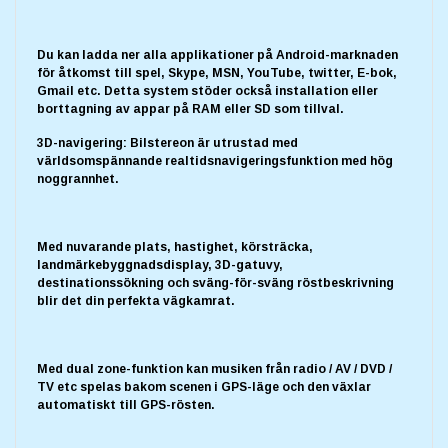
Du kan ladda ner alla applikationer på Android-marknaden
för åtkomst till spel, Skype, MSN, YouTube, twitter, E-bok,
Gmail etc. Detta system stöder också installation eller
borttagning av appar på RAM eller SD som tillval.
3D-navigering: Bilstereon är utrustad med
världsomspännande realtidsnavigeringsfunktion med hög
noggrannhet.
Med nuvarande plats, hastighet, körsträcka,
landmärkebyggnadsdisplay, 3D-gatuvy,
destinationssökning och sväng-för-sväng röstbeskrivning
blir det din perfekta vägkamrat.
Med dual zone-funktion kan musiken från radio / AV / DVD /
TV etc spelas bakom scenen i GPS-läge och den växlar
automatiskt till GPS-rösten.