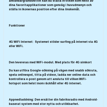
användargränssnittet kan du ställa in vilken som helst av
dina favoritapplikationer som genväg i huvudmenyn och
ställa in ikonernas position efter dina önskemål.
Funktioner
4G WiFi Internet: Systemet stöder surfing på internet via 4G
eller WiFi.
Den levereras med WiFi-modul. Med plats för 4G simkort
Du kan utföra Google-sökning på vägen med snabb sökruta,
spela onlinespel, titta på videor, ladda ner online-data och
kontrollera e-post genom att ansluta till vilken WiFi-
hotspot som helst inom räckhåll eller 4G internet.
Appnedladdning: Den ersätter din fabriksradio med Android-
baserat system med stor nytta och utökbarhet.