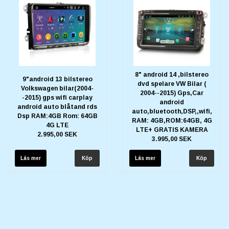
8" android 14 ,bilstereo
9"android 13 bilstereo
dvd spelare VW Bilar (
Volkswagen bilar(2004-
2004--2015) Gps,Car
-2015) gps wifi carplay
android
android auto blåtand rds
auto,bluetooth,DSP,,wifi,
Dsp RAM:4GB Rom: 64GB
RAM: 4GB,ROM:64GB, 4G
4G LTE
LTE+ GRATIS KAMERA
2.995,00 SEK
3.995,00 SEK
Läs mer
Läs mer