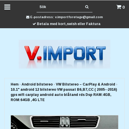
0
E-postadress:
v.importforetagv@gmail.com
Betala med kort,swish eller Faktura
Hem
›
Android bilstereo
›
VW Bilstereo – CarPlay & Android
›
10.1" android 12 bilstereo VW passat B6,B7,CC ( 2005--2016)
gps wifi carplay android auto blåtand rds Dsp RAM:4GB,
ROM:64GB ,4G LTE