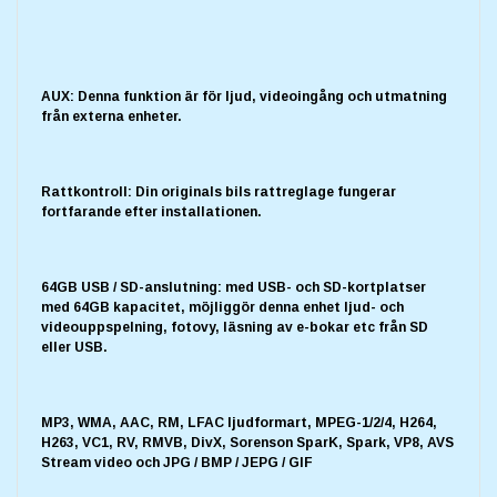
AUX: Denna funktion är för ljud, videoingång och utmatning
från externa enheter.
Rattkontroll: Din originals bils rattreglage fungerar
fortfarande efter installationen.
64GB USB / SD-anslutning: med USB- och SD-kortplatser
med 64GB kapacitet, möjliggör denna enhet ljud- och
videouppspelning, fotovy, läsning av e-bokar etc från SD
eller USB.
MP3, WMA, AAC, RM, LFAC ljudformart, MPEG-1/2/4, H264,
H263, VC1, RV, RMVB, DivX, Sorenson SparK, Spark, VP8, AVS
Stream video och JPG / BMP / JEPG / GIF