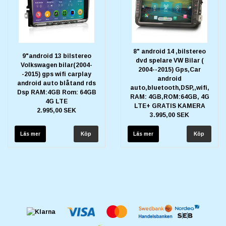
8" android 14 ,bilstereo
9"android 13 bilstereo
dvd spelare VW Bilar (
Volkswagen bilar(2004-
2004--2015) Gps,Car
-2015) gps wifi carplay
android
android auto blåtand rds
auto,bluetooth,DSP,,wifi,
Dsp RAM:4GB Rom: 64GB
RAM: 4GB,ROM:64GB, 4G
4G LTE
LTE+ GRATIS KAMERA
2.995,00 SEK
3.995,00 SEK
Läs mer
Läs mer