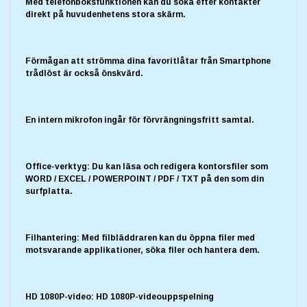
Med telefonboksfunktionen kan du söka efter kontakter
direkt på huvudenhetens stora skärm.
Förmågan att strömma dina favoritlåtar från Smartphone
trådlöst är också önskvärd.
En intern mikrofon ingår för förvrängningsfritt samtal.
Office-verktyg: Du kan läsa och redigera kontorsfiler som
WORD / EXCEL / POWERPOINT / PDF / TXT på den som din
surfplatta.
Filhantering: Med filbläddraren kan du öppna filer med
motsvarande applikationer, söka filer och hantera dem.
HD 1080P-video: HD 1080P-videouppspelning