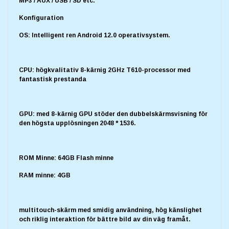
MP3 / AUX / USB / SD etc.
Konfiguration
OS: Intelligent ren Android 12.0 operativsystem.
CPU: högkvalitativ 8-kärnig 2GHz T610-processor med
fantastisk prestanda
GPU: med 8-kärnig GPU stöder den dubbelskärmsvisning för
den högsta upplösningen 2048 * 1536.
ROM Minne: 64GB Flash minne
RAM minne: 4GB
multitouch-skärm med smidig användning, hög känslighet
och riklig interaktion för bättre bild av din väg framåt.