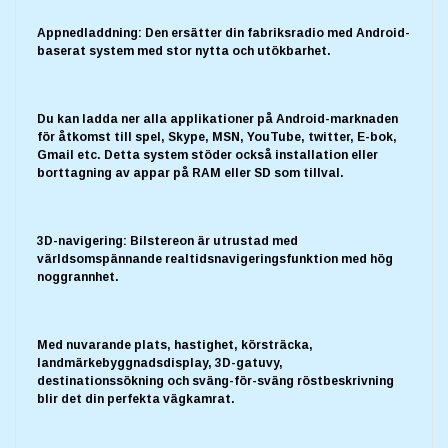
Appnedladdning: Den ersätter din fabriksradio med Android-
baserat system med stor nytta och utökbarhet.
Du kan ladda ner alla applikationer på Android-marknaden
för åtkomst till spel, Skype, MSN, YouTube, twitter, E-bok,
Gmail etc. Detta system stöder också installation eller
borttagning av appar på RAM eller SD som tillval.
3D-navigering: Bilstereon är utrustad med
världsomspännande realtidsnavigeringsfunktion med hög
noggrannhet.
Med nuvarande plats, hastighet, körsträcka,
landmärkebyggnadsdisplay, 3D-gatuvy,
destinationssökning och sväng-för-sväng röstbeskrivning
blir det din perfekta vägkamrat.