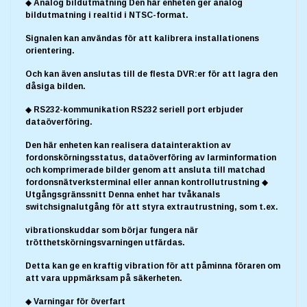
◆ Analog bildutmatning Den här enheten ger analog
bildutmatning i realtid i NTSC-format.
Signalen kan användas för att kalibrera installationens
orientering.
Och kan även anslutas till de flesta DVR:er för att lagra den
dåsiga bilden.
◆ RS232-kommunikation RS232 seriell port erbjuder
dataöverföring.
Den här enheten kan realisera datainteraktion av
fordonskörningsstatus, dataöverföring av larminformation
och komprimerade bilder genom att ansluta till matchad
fordonsnätverksterminal eller annan kontrollutrustning ◆
Utgångsgränssnitt Denna enhet har tvåkanals
switchsignalutgång för att styra extrautrustning, som t.ex.
vibrationskuddar som börjar fungera när
trötthetskörningsvarningen utfärdas.
Detta kan ge en kraftig vibration för att påminna föraren om
att vara uppmärksam på säkerheten.
◆ Varningar för överfart