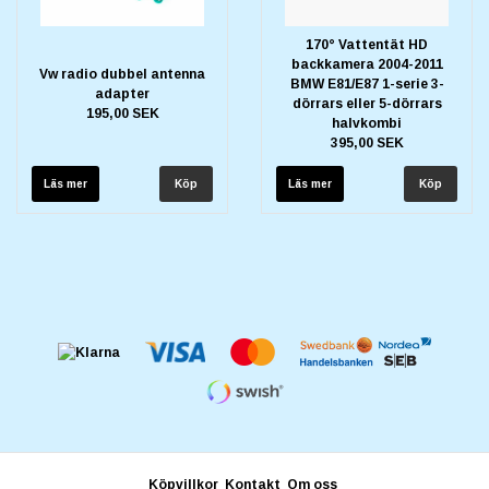
170° Vattentät HD
backkamera 2004-2011
Vw radio dubbel antenna
BMW E81/E87 1-serie 3-
adapter
dörrars eller 5-dörrars
195,00 SEK
halvkombi
395,00 SEK
Läs mer
Läs mer
Köpvillkor
Kontakt
Om oss