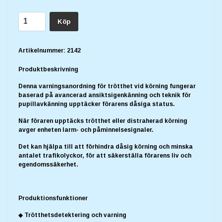
Köp
Artikelnummer:
2142
Produktbeskrivning
Denna varningsanordning för trötthet vid körning fungerar
baserad på avancerad ansiktsigenkänning och teknik för
pupillavkänning upptäcker förarens dåsiga status.
När föraren upptäcks trötthet eller distraherad körning
avger enheten larm- och påminnelsesignaler.
Det kan hjälpa till att förhindra dåsig körning och minska
antalet trafikolyckor, för att säkerställa förarens liv och
egendomssäkerhet.
Produktionsfunktioner
◆ Trötthetsdetektering och varning