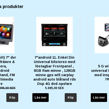
a produkter
olt) 7" dvr
7"android 11. Enkel Din
främre &
Universal bilstereo med
era,
löstagbar Frontpanel ,
5 G wi
ndroid
8GB Ram minne , 128GB
universal
tand, FM
minne gps wifi carplay
med ins
timedia
android auto blåtand rds
79
re
Dsp 4G dvd-spelare
895,00 SEK
5.695,00 SEK
Läs mer
Läs mer