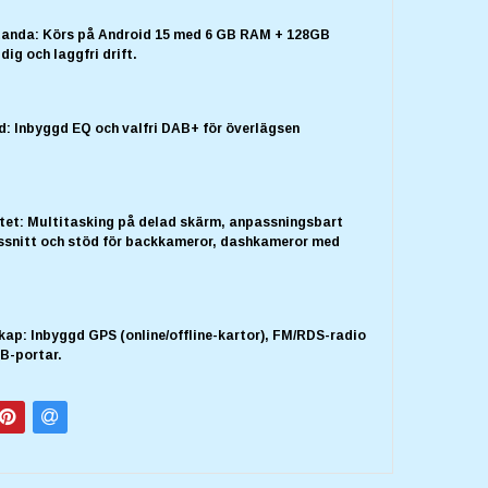
standa: Körs på Android 15 med 6 GB RAM + 128GB
dig och laggfri drift.
d: Inbyggd EQ och valfri DAB+ för överlägsen
itet: Multitasking på delad skärm, anpassningsbart
snitt och stöd för backkameror, dashkameror med
ap: Inbyggd GPS (online/offline-kartor), FM/RDS-radio
B-portar.