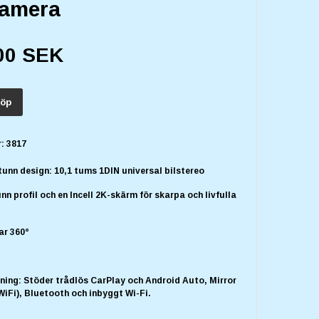
amera
00 SEK
öp
:
3817
tunn design: 10,1 tums 1DIN universal bilstereo
nn profil och en Incell 2K-skärm för skarpa och livfulla
ar 360°
ning: Stöder trådlös CarPlay och Android Auto, Mirror
WiFi), Bluetooth och inbyggt Wi-Fi.