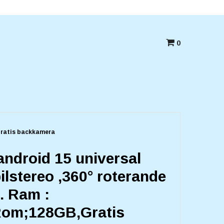
Betala med kort,swish eller Faktura
0
,Gratis backkamera
android 15 universal
ilstereo ,360° roterande
. Ram :
om;128GB,Gratis