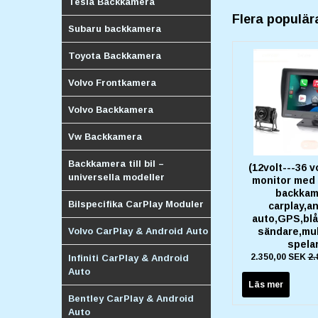
Tesla Backkamera
Flera populär
Subaru backkamera
Toyota Backkamera
Volvo Frontkamera
Volvo Backkamera
Vw Backkamera
Backkamera till bil –
(12volt---36 v
universella modeller
monitor med 
backkam
Bilspecifika CarPlay Moduler
carplay,a
auto,GPS,blå
Volvo CarPlay & Android Auto
sändare,mul
spela
2.350,00 SEK
2.
Infiniti CarPlay & Android
Auto
Läs mer
Bentley CarPlay & Android
Auto