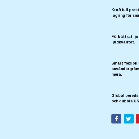
Kraftfull pre
lagring för smi
Förbättrat lju
ljudkvalitet.
Smart flexibil
användargräns
mera.
Global beredsk
och dubbla US