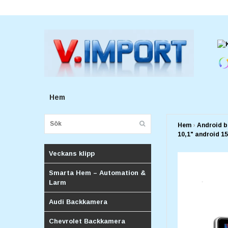
E-postadress:
v.importforetagv@gmail.com
Hem
Hem
›
Android b
10,1" android 1
Veckans klipp
Smarta Hem – Automation &
Larm
Audi Backkamera
Chevrolet Backkamera