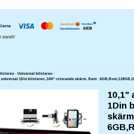
ilstereo
›
Universal bilstereo
›
5 universal 1Din bilstereo ,360° roterande skärm. Ram : 6GB,Rom;128GB
10,1" 
1Din b
skärm
6GB,R