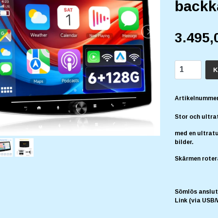
backk
3.495,
K
Artikelnummer
Stor och ultra
med en ultratu
bilder.
Skärmen roter
Sömlös anslut
Link (via USB/