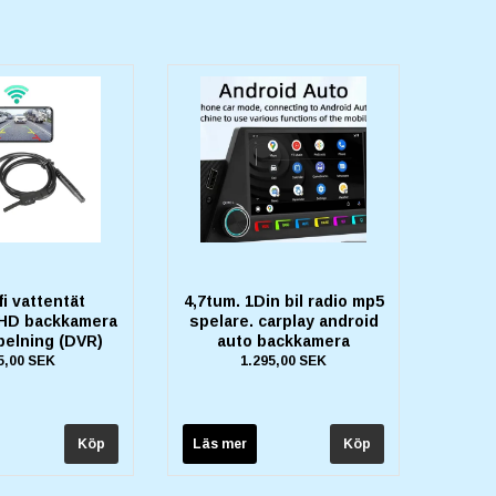
fi vattentät
4,7tum. 1Din bil radio mp5
 HD backkamera
spelare. carplay android
pelning (DVR)
auto backkamera
5,00 SEK
1.295,00 SEK
Läs mer