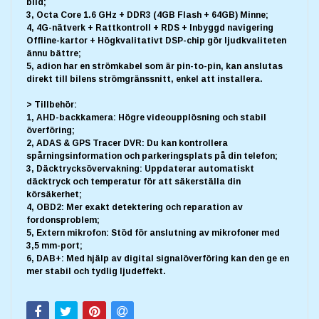
bild;
3, Octa Core 1.6 GHz + DDR3 (4GB Flash + 64GB) Minne;
4, 4G-nätverk + Rattkontroll + RDS + Inbyggd navigering
Offline-kartor + Högkvalitativt DSP-chip gör ljudkvaliteten
ännu bättre;
5, adion har en strömkabel som är pin-to-pin, kan anslutas
direkt till bilens strömgränssnitt, enkel att installera.
> Tillbehör:
1, AHD-backkamera: Högre videoupplösning och stabil
överföring;
2, ADAS & GPS Tracer DVR: Du kan kontrollera
spårningsinformation och parkeringsplats på din telefon;
3, Däcktrycksövervakning: Uppdaterar automatiskt
däcktryck och temperatur för att säkerställa din
körsäkerhet;
4, OBD2: Mer exakt detektering och reparation av
fordonsproblem;
5, Extern mikrofon: Stöd för anslutning av mikrofoner med
3,5 mm-port;
6, DAB+: Med hjälp av digital signalöverföring kan den ge en
mer stabil och tydlig ljudeffekt.