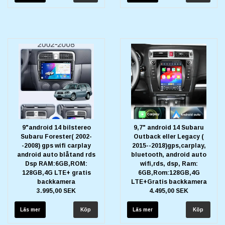
9"android 14 bilstereo
9,7" android 14 Subaru
Subaru Forester( 2002-
Outback eller Legacy (
-2008) gps wifi carplay
2015--2018)gps,carplay,
android auto blåtand rds
bluetooth, android auto
Dsp RAM:6GB,ROM:
wifi,rds, dsp, Ram:
128GB,4G LTE+ gratis
6GB,Rom:128GB,4G
backkamera
LTE+Gratis backkamera
3.995,00 SEK
4.495,00 SEK
Läs mer
Läs mer