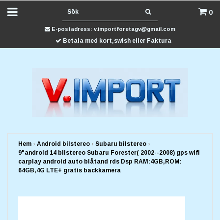
0
E-postadress:
v.importforetagv@gmail.com
Betala med kort,swish eller Faktura
Hem
›
Android bilstereo
›
Subaru bilstereo
›
9"android 14 bilstereo Subaru Forester( 2002--2008) gps wifi
carplay android auto blåtand rds Dsp RAM:4GB,ROM:
64GB,4G LTE+ gratis backkamera