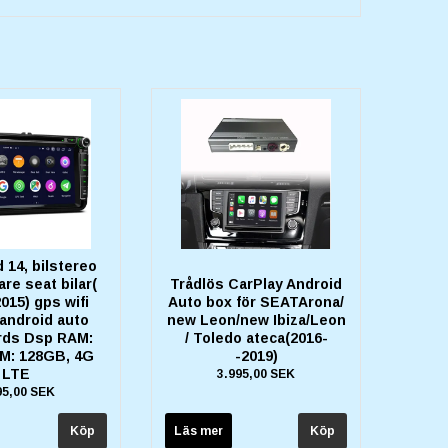
 14, bilstereo
re seat bilar(
Trådlös CarPlay Android
015) gps wifi
Auto box för SEATArona/
 android auto
new Leon/new Ibiza/Leon
 rds Dsp RAM:
/ Toledo ateca(2016-
M: 128GB, 4G
-2019)
LTE
3.995,00 SEK
95,00 SEK
Läs mer