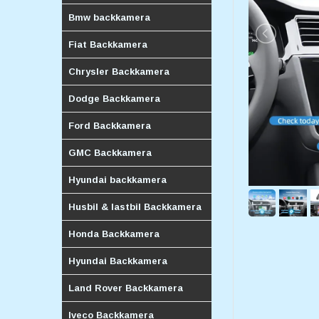
Bmw backkamera
Fiat Backkamera
Chrysler Backkamera
Dodge Backkamera
Ford Backkamera
GMC Backkamera
Hyundai backkamera
Husbil & lastbil Backkamera
Honda Backkamera
Hyundai Backkamera
Land Rover Backkamera
Iveco Backkamera