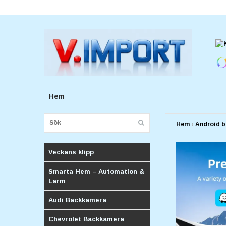
E-postadress:
v.importforetagv@gmail.com
Hem
Hem
›
Android b
Veckans klipp
Smarta Hem – Automation &
Larm
Audi Backkamera
Chevrolet Backkamera