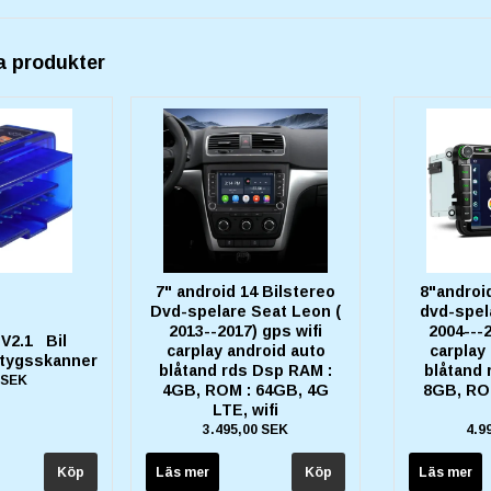
a produkter
7" android 14 Bilstereo
8"android
Dvd-spelare Seat Leon (
dvd-spela
2013--2017) gps wifi
2004---2
V2.1 Bil
carplay android auto
carplay
ktygsskanner
blåtand rds Dsp RAM :
blåtand
 SEK
4GB, ROM : 64GB, 4G
8GB, RO
LTE, wifi
3.495,00 SEK
4.9
Läs mer
Läs mer