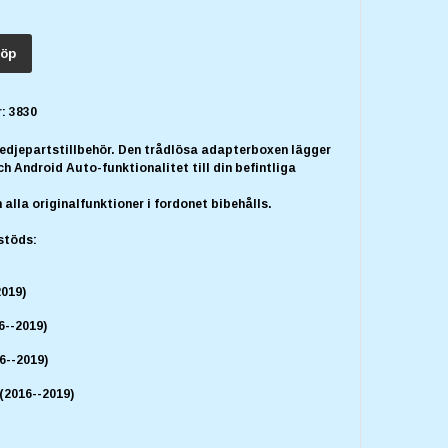
öp
:
3830
redjepartstillbehör. Den trådlösa adapterboxen lägger
ch Android Auto-funktionalitet till din befintliga
alla originalfunktioner i fordonet bibehålls.
stöds:
2019)
6--2019)
6--2019)
(2016--2019)