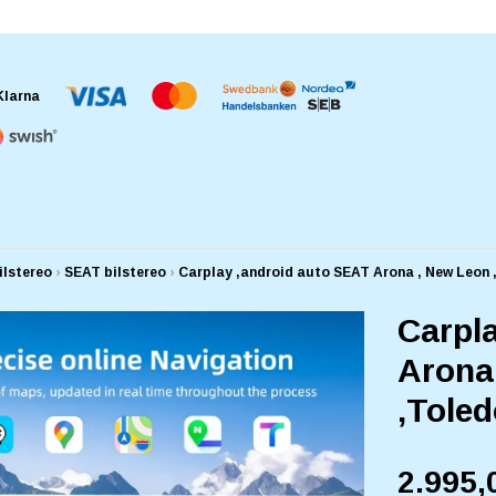
ilstereo
›
SEAT bilstereo
›
Carplay ,android auto SEAT Arona , New Leon 
Carpl
Arona
,Toled
2.995,