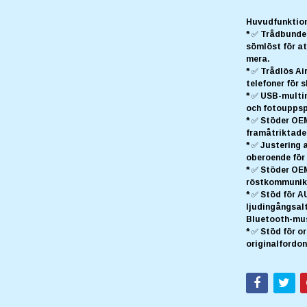
Huvudfunktion
* ✅ Trådbunde
sömlöst för at
mera.
* ✅ Trådlös Ai
telefoner för 
* ✅ USB-multim
och fotouppspe
* ✅ Stöder OE
framåtriktade
* ✅ Justering
oberoende för 
* ✅ Stöder OE
röstkommunik
* ✅ Stöd för A
ljudingångsalte
Bluetooth-mus
* ✅ Stöd för o
originalfordon