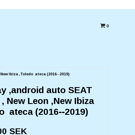
Betala med kort,swish eller Faktura
0
,New Ibiza ,Toledo ateca (2016--2019)
ay ,android auto SEAT
 , New Leon ,New Ibiza
o ateca (2016--2019)
00 SEK