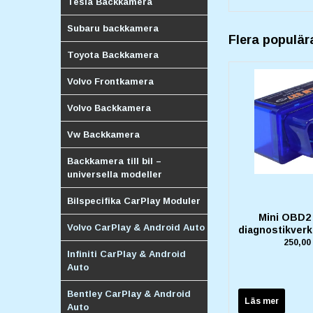
Tesla Backkamera
Subaru backkamera
Flera populär
Toyota Backkamera
Volvo Frontkamera
Volvo Backkamera
Vw Backkamera
Backkamera till bil –
universella modeller
Bilspecifika CarPlay Moduler
Mini OBD2 
Volvo CarPlay & Android Auto
diagnostikver
250,00
Infiniti CarPlay & Android
Auto
Bentley CarPlay & Android
Läs mer
Auto