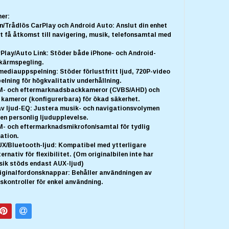
er:
n/Trådlös CarPlay och Android Auto: Anslut din enhet
t få åtkomst till navigering, musik, telefonsamtal med
rPlay/Auto Link: Stöder både iPhone- och Android-
skärmspegling.
ediauppspelning: Stöder förlustfritt ljud, 720P-video
lning för högkvalitativ underhållning.
M- och eftermarknadsbackkameror (CVBS/AHD) och
 kameror (konfigurerbara) för ökad säkerhet.
 av ljud-EQ: Justera musik- och navigationsvolymen
en personlig ljudupplevelse.
M- och eftermarknadsmikrofon/samtal för tydlig
ation.
UX/Bluetooth-ljud: Kompatibel med ytterligare
rnativ för flexibilitet. (Om originalbilen inte har
ik stöds endast AUX-ljud)
riginalfordonsknappar: Behåller användningen av
skontroller för enkel användning.