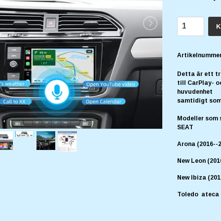
K
Artikelnummer
Detta är ett t
till CarPlay- o
huvudenhet
samtidigt som 
Modeller som 
SEAT
Arona (2016--
New Leon (201
New Ibiza (201
Toledo ateca 