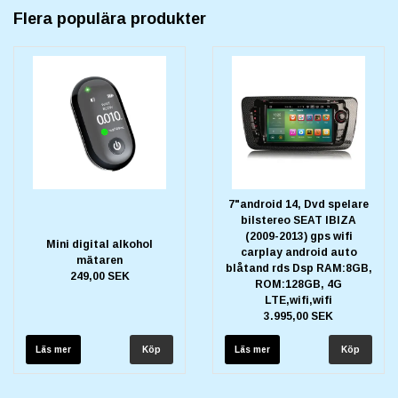
Flera populära produkter
7"android 14, Dvd spelare
bilstereo SEAT IBIZA
(2009-2013) gps wifi
Mini digital alkohol
carplay android auto
mätaren
blåtand rds Dsp RAM:8GB,
249,00 SEK
ROM:128GB, 4G
LTE,wifi,wifi
3.995,00 SEK
Läs mer
Läs mer