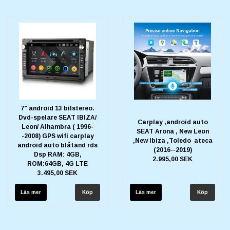
7" android 13 bilstereo.
Dvd-spelare SEAT IBIZA/
Carplay ,android auto
Leon/ Alhambra ( 1996-
SEAT Arona , New Leon
-2008) GPS wifi carplay
,New Ibiza ,Toledo ateca
android auto blåtand rds
(2016--2019)
Dsp RAM: 4GB,
2.995,00 SEK
ROM:64GB, 4G LTE
3.495,00 SEK
Läs mer
Läs mer