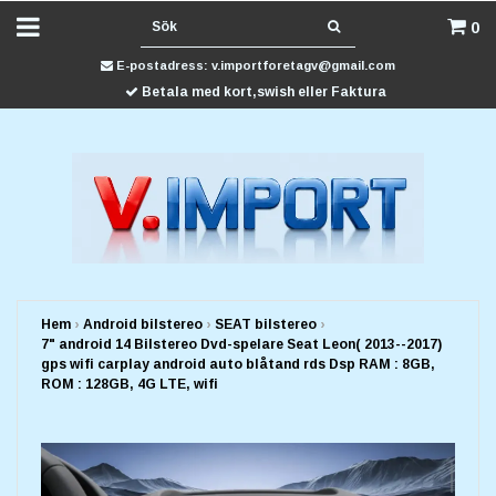
0
E-postadress:
v.importforetagv@gmail.com
Betala med kort,swish eller Faktura
Hem
›
Android bilstereo
›
SEAT bilstereo
›
7" android 14 Bilstereo Dvd-spelare Seat Leon( 2013--2017)
gps wifi carplay android auto blåtand rds Dsp RAM : 8GB,
ROM : 128GB, 4G LTE, wifi