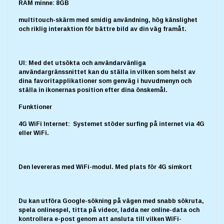
RAM minne: 8GB
multitouch-skärm med smidig användning, hög känslighet
och riklig interaktion för bättre bild av din väg framåt.
UI: Med det utsökta och användarvänliga
användargränssnittet kan du ställa in vilken som helst av
dina favoritapplikationer som genväg i huvudmenyn och
ställa in ikonernas position efter dina önskemål.
Funktioner
4G WiFi Internet: Systemet stöder surfing på internet via 4G
eller WiFi.
Den levereras med WiFi-modul. Med plats för 4G simkort
Du kan utföra Google-sökning på vägen med snabb sökruta,
spela onlinespel, titta på videor, ladda ner online-data och
kontrollera e-post genom att ansluta till vilken WiFi-