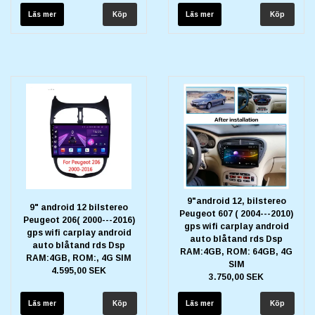
Läs mer
Läs mer
9"android 12, bilstereo
9" android 12 bilstereo
Peugeot 607 ( 2004---2010)
Peugeot 206( 2000---2016)
gps wifi carplay android
gps wifi carplay android
auto blåtand rds Dsp
auto blåtand rds Dsp
RAM:4GB, ROM: 64GB, 4G
RAM:4GB, ROM:, 4G SIM
SIM
4.595,00 SEK
3.750,00 SEK
Läs mer
Läs mer