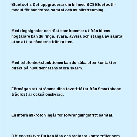
Bluetooth: Det uppgraderar din bil med BC8 Bluetooth-
modul för handsfree-samtal och musikstreaming.
Med ringsignaler och röst som kommer ut från bilens
högtalare kan du ringa, svara, avvisa och stänga av samtal
utan att ta händerna från ratten.
Med telefonboksfunktionen kan du söka efter kontakter
direkt på huvudenhetens stora skärm.
Förmågan att strömma dina favoritlåtar från Smartphone
trådlöst är också önskvärd.
En intern mikrofon ingår för förvrängningsfritt samtal.
Office-verktyg: Du kan läsa och redigera kontorsfiler som