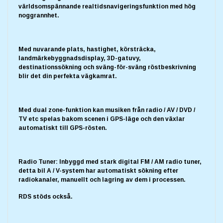
världsomspännande realtidsnavigeringsfunktion med hög
noggrannhet.
Med nuvarande plats, hastighet, körsträcka,
landmärkebyggnadsdisplay, 3D-gatuvy,
destinationssökning och sväng-för-sväng röstbeskrivning
blir det din perfekta vägkamrat.
Med dual zone-funktion kan musiken från radio / AV / DVD /
TV etc spelas bakom scenen i GPS-läge och den växlar
automatiskt till GPS-rösten.
Radio Tuner: Inbyggd med stark digital FM / AM radio tuner,
detta bil A / V-system har automatiskt sökning efter
radiokanaler, manuellt och lagring av dem i processen.
RDS stöds också.