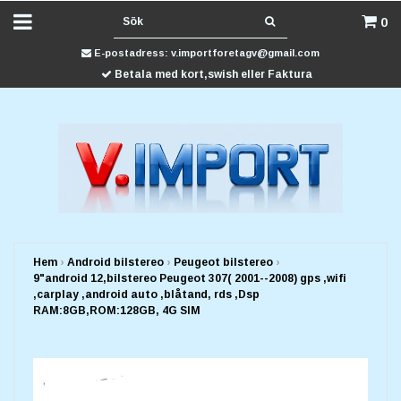
0
E-postadress:
v.importforetagv@gmail.com
Betala med kort,swish eller Faktura
Hem
›
Android bilstereo
›
Peugeot bilstereo
›
9"android 12,bilstereo Peugeot 307( 2001--2008) gps ,wifi
,carplay ,android auto ,blåtand, rds ,Dsp
RAM:8GB,ROM:128GB, 4G SIM