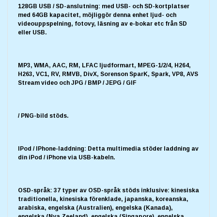
128GB USB / SD-anslutning: med USB- och SD-kortplatser
med 64GB kapacitet, möjliggör denna enhet ljud- och
videouppspelning, fotovy, läsning av e-bokar etc från SD
eller USB.
MP3, WMA, AAC, RM, LFAC ljudformart, MPEG-1/2/4, H264,
H263, VC1, RV, RMVB, DivX, Sorenson SparK, Spark, VP8, AVS
Stream video och JPG / BMP / JEPG / GIF
/ PNG-bild stöds.
IPod / IPhone-laddning: Detta multimedia stöder laddning av
din iPod / iPhone via USB-kabeln.
OSD-språk: 37 typer av OSD-språk stöds inklusive: kinesiska
traditionella, kinesiska förenklade, japanska, koreanska,
arabiska, engelska (Australien), engelska (Kanada),
engelska (Nya Zeeland), engelska (Singapore), engelska