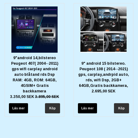
9"android 14,bilstereo
Peugeot 407( 2004--2011)
9" android 15 bilstereo.
gps wifi carplay android
Peugeot 108 ( 2014--2021)
auto blåtand rds Dsp
gps, carplay,andrpid auto,
RAM: 4GB, ROM: 64GB,
rds, wifi Dsp, 2GB+
4GSIM+ Gratis
64GB,Gratis backkamera,
backkamera
2.695,00 SEK
3.350,00 SEK
3.895,00 SEK
Läs mer
Läs mer