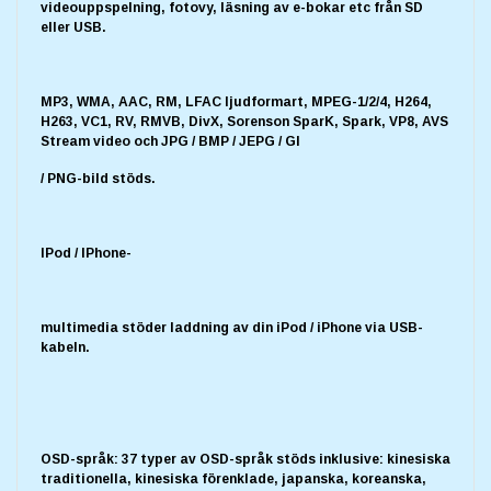
videouppspelning, fotovy, läsning av e-bokar etc från SD
eller USB.
MP3, WMA, AAC, RM, LFAC ljudformart, MPEG-1/2/4, H264,
H263, VC1, RV, RMVB, DivX, Sorenson SparK, Spark, VP8, AVS
Stream video och JPG / BMP / JEPG / GI
/ PNG-bild stöds.
IPod / IPhone-
multimedia stöder laddning av din iPod / iPhone via USB-
kabeln.
OSD-språk: 37 typer av OSD-språk stöds inklusive: kinesiska
traditionella, kinesiska förenklade, japanska, koreanska,