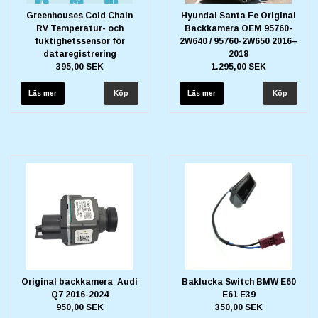
Greenhouses Cold Chain
Hyundai Santa Fe Original
RV Temperatur- och
Backkamera OEM 95760-
fuktighetssensor för
2W640 / 95760-2W650 2016–
dataregistrering
2018
395,00 SEK
1.295,00 SEK
Läs mer
Läs mer
Original backkamera Audi
Baklucka Switch BMW E60
Q7 2016-2024
E61 E39
950,00 SEK
350,00 SEK