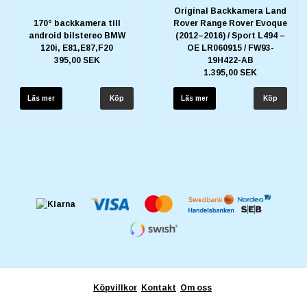
Original Backkamera Land
170° backkamera till
Rover Range Rover Evoque
android bilstereo BMW
(2012–2016) / Sport L494 –
120i, E81,E87,F20
OE LR060915 / FW93-
395,00 SEK
19H422-AB
1.395,00 SEK
Läs mer
Läs mer
Köpvillkor
Kontakt
Om oss