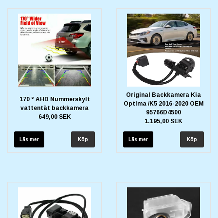
Original Backkamera Kia
170 ° AHD Nummerskylt
Optima /K5 2016-2020 OEM
vattentät backkamera
95766D4500
649,00 SEK
1.195,00 SEK
Läs mer
Läs mer