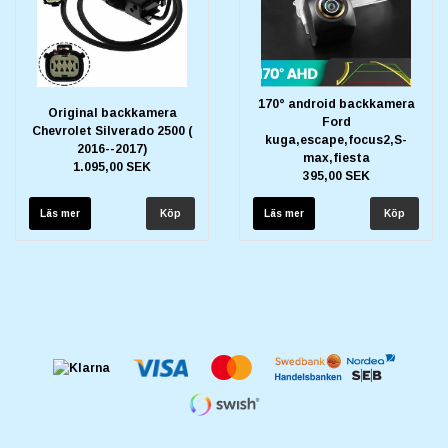
170° android backkamera
Original backkamera
Ford
Chevrolet Silverado 2500 (
kuga,escape,focus2,S-
2016--2017)
max,fiesta
1.095,00 SEK
395,00 SEK
Läs mer
Läs mer