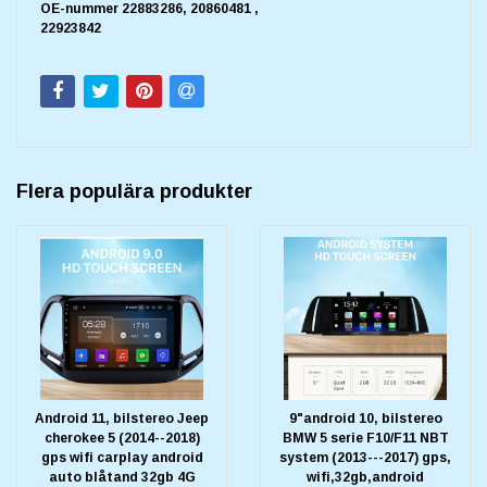
OE-nummer 22883286, 20860481 ,
22923842
Flera populära produkter
Android 11, bilstereo Jeep
9"android 10, bilstereo
cherokee 5 (2014--2018)
BMW 5 serie F10/F11 NBT
gps wifi carplay android
system (2013---2017) gps,
auto blåtand 32gb 4G
wifi,32gb,android