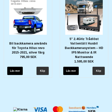
5” 2.4GHz Trådlöst
Bil backkamera används
Vattentätt Husbil
för Toyota Hilux revo
Backkamerasystem – HD
2015-2021, silver färg
IPS Monitor & IR
795,00 SEK
Nattseende
1.595,00 SEK
Läs mer
Läs mer