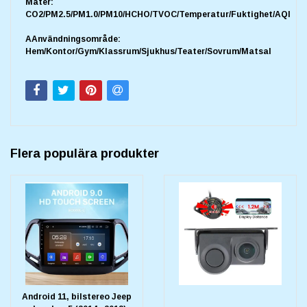
Mäter:
CO2/PM2.5/PM1.0/PM10/HCHO/TVOC/Temperatur/Fuktighet/AQI
AAnvändningsområde:
Hem/Kontor/Gym/Klassrum/Sjukhus/Teater/Sovrum/Matsal
Flera populära produkter
Android 11, bilstereo Jeep