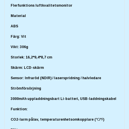
Flerfunktions luftkvalitetsmonitor
Material
ABS
Färg: Vit
Vikt: 306g
Storlek: 16,2*9,4*8,7 cm
Skärm: LCD-skärm
Sensor: Infraröd (NDIR) / laserspridning / halvledare
Strömförsörjning
3000mAh uppladdningsbart Li-batteri, USB-laddningskabel
Funktion:
CO2-larm på/av, temperaturenhetsomkopplare (℃/℉)