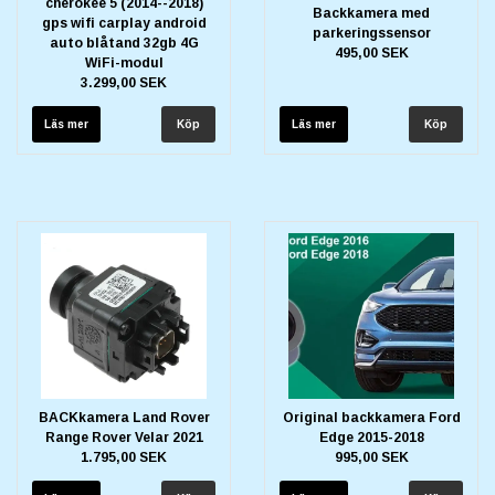
cherokee 5 (2014--2018)
Backkamera med
gps wifi carplay android
parkeringssensor
auto blåtand 32gb 4G
495,00 SEK
WiFi-modul
3.299,00 SEK
Läs mer
Läs mer
BACKkamera Land Rover
Original backkamera Ford
Range Rover Velar 2021
Edge 2015-2018
1.795,00 SEK
995,00 SEK