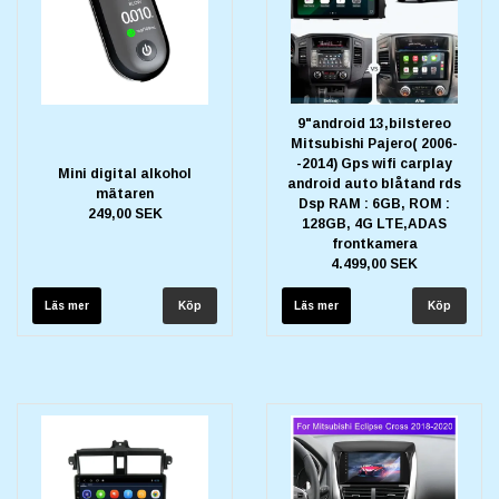
9"android 13,bilstereo
Mitsubishi Pajero( 2006-
-2014) Gps wifi carplay
Mini digital alkohol
android auto blåtand rds
mätaren
Dsp RAM : 6GB, ROM :
249,00 SEK
128GB, 4G LTE,ADAS
frontkamera
4.499,00 SEK
Läs mer
Läs mer