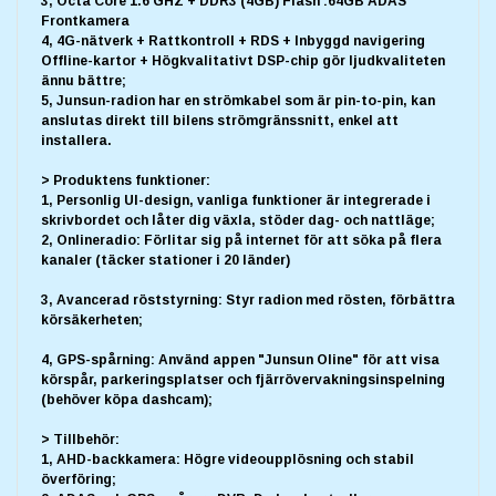
3, Octa Core 1.6 GHZ + DDR3 (4GB) Flash :64GB ADAS
Frontkamera
4, 4G-nätverk + Rattkontroll + RDS + Inbyggd navigering
Offline-kartor + Högkvalitativt DSP-chip gör ljudkvaliteten
ännu bättre;
5, Junsun-radion har en strömkabel som är pin-to-pin, kan
anslutas direkt till bilens strömgränssnitt, enkel att
installera.
> Produktens funktioner:
1, Personlig UI-design, vanliga funktioner är integrerade i
skrivbordet och låter dig växla, stöder dag- och nattläge;
2, Onlineradio: Förlitar sig på internet för att söka på flera
kanaler (täcker stationer i 20 länder)
3, Avancerad röststyrning: Styr radion med rösten, förbättra
körsäkerheten;
4, GPS-spårning: Använd appen "Junsun Oline" för att visa
körspår, parkeringsplatser och fjärrövervakningsinspelning
(behöver köpa dashcam);
> Tillbehör:
1, AHD-backkamera: Högre videoupplösning och stabil
överföring;