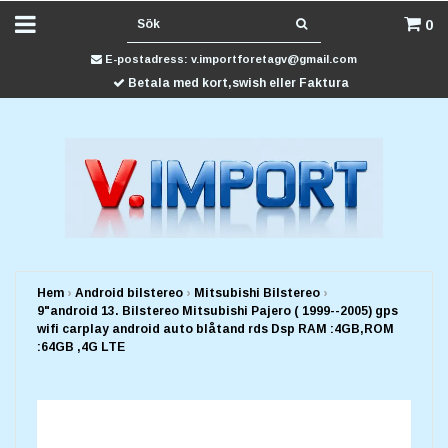
0
E-postadress:
v.importforetagv@gmail.com
Betala med kort,swish eller Faktura
Hem
›
Android bilstereo
›
Mitsubishi Bilstereo
›
9"android 13. Bilstereo Mitsubishi Pajero ( 1999--2005) gps
wifi carplay android auto blåtand rds Dsp RAM :4GB,ROM
:64GB ,4G LTE