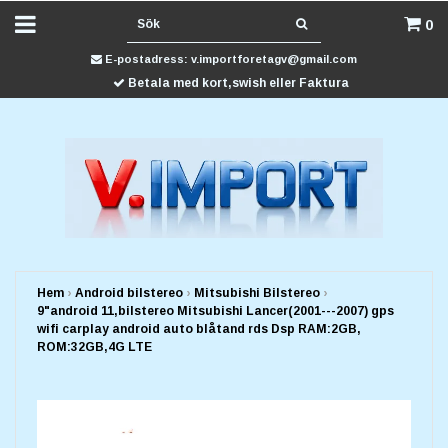
0
E-postadress:
v.importforetagv@gmail.com
Betala med kort,swish eller Faktura
Hem
›
Android bilstereo
›
Mitsubishi Bilstereo
›
9"android 11,bilstereo Mitsubishi Lancer(2001---2007) gps
wifi carplay android auto blåtand rds Dsp RAM:2GB,
ROM:32GB,4G LTE