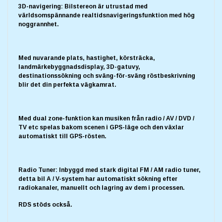
3D-navigering: Bilstereon är utrustad med
världsomspännande realtidsnavigeringsfunktion med hög
noggrannhet.
Med nuvarande plats, hastighet, körsträcka,
landmärkebyggnadsdisplay, 3D-gatuvy,
destinationssökning och sväng-för-sväng röstbeskrivning
blir det din perfekta vägkamrat.
Med dual zone-funktion kan musiken från radio / AV / DVD /
TV etc spelas bakom scenen i GPS-läge och den växlar
automatiskt till GPS-rösten.
Radio Tuner: Inbyggd med stark digital FM / AM radio tuner,
detta bil A / V-system har automatiskt sökning efter
radiokanaler, manuellt och lagring av dem i processen.
RDS stöds också.