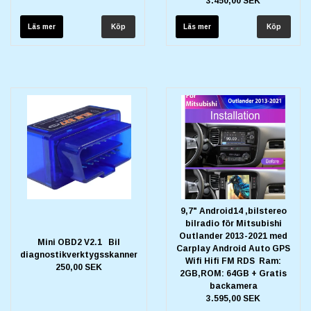
3.450,00 SEK
Läs mer
Läs mer
9,7" Android14 ,bilstereo
bilradio för Mitsubishi
Outlander 2013-2021 med
Mini OBD2 V2.1 Bil
Carplay Android Auto GPS
diagnostikverktygsskanner
Wifi Hifi FM RDS Ram:
250,00 SEK
2GB,ROM: 64GB + Gratis
backamera
3.595,00 SEK