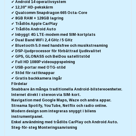
✔ Android 14 operativsystem
✔ 12,30" HD-pekskärm
✔ Qualcomm Snapdragon 665 Octa-Core
✔ 8GB RAM + 128GB lagring
✔ Trådlös Apple CarPlay
✔ Trådlös Android Auto
✔ Inbyggt 4G LTE-modem med SIM-kortplats
✔ Dual Band WiFi 2,4 GHz / 5 GHz
✔ Bluetooth 5.0 med handsfree och musikstreaming
✔ DSP-ljudprocessor för förbättrad ljudkvalitet
✔ GPS, GLONASS och BeiDou satellitstöd
✔ Full HD 1080P videouppspelning
✔ USB-portar med OTG-stöd
✔ Stöd för rattknappar
✔ Gratis backkamera ingår
Fördelar
Snabbare än många traditionella Android-bilstereoenheter.
Internet direkt i stereon via SIM-kort.
Navigation med Google Maps, Waze och andra appar.
Streama Spotify, YouTube, Netflix och radio online.
Modern design som integreras snyggt i bilens
instrumentpanel.
Enkel användning med trådlös CarPlay och Android Auto.
Steg-för-steg Monteringsanvisning