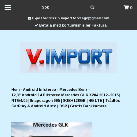
0
E-postadress:
v.importforetagv@gmail.com
Betala med kort,swish eller Faktura
Hem
›
Android bilstereo
›
Mercedes Benz
›
12,3" Android 14 Bilstereo Mercedes GLK X204 2012–2015|
NTG4.05| Snapdragon 665 | 8GB+128GB | 4G LTE | Trådlös
CarPlay & Android Auto | DSP | Gratis Backkamera