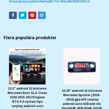
https://youtu.be/OvU9ufnshDc?is=BIkaW1iSVR1SfZc4
Flera populära produkter
12.3" android 12 bilstereo
10.25" android 13 bilstereo
Mercedes Benz GLA-Class
Mercedes Sprinter (2018-
X156 2015-2017Original
-2022) gps wifi carplay
NTG 5.0 system Gps
android auto blåtand rds
carplay android auto
Dsp RAM :4GB ROM: 64 GB