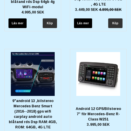
blåtand rds Dsp 64gb 4g
, 4G LTE
WiFi-modul
3.449,00 SEK
4.899,00 SEK
4.995,00 SEK
Läs mer
Läs mer
9"android 13 ,bilstereo
Mercedes Benz Smart
Android 12 GPS/Bilstereo
(2016--2018) gps wifi
7” för Mercedes-Benz R-
carplay android auto
Class W251
blåtand rds Dsp RAM:4GB,
3.995,00 SEK
ROM: 64GB, 4G LTE