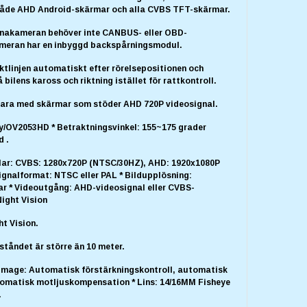
åde AHD Android-skärmar och alla CVBS TFT-skärmar.
nakameran behöver inte CANBUS- eller OBD-
ameran har en inbyggd backspårningsmodul.
iktlinjen automatiskt efter rörelsepositionen och
 bilens kaross och riktning istället för rattkontroll.
bara med skärmar som stöder AHD 720P videosignal.
ny/OV2053HD * Betraktningsvinkel: 155~175 grader
d .
ixlar: CVBS: 1280x720P (NTSC/30HZ), AHD: 1920x1080P
ignalformat: NTSC eller PAL * Bildupplösning:
ar * Videoutgång: AHD-videosignal eller CVBS-
Night Vision
ht Vision.
ståndet är större än 10 meter.
n Image: Automatisk förstärkningskontroll, automatisk
tomatisk motljuskompensation * Lins: 14/16MM Fisheye
.