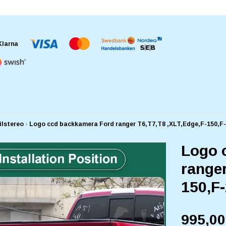
ilstereo
›
Logo ccd backkamera Ford ranger T6,T7,T8 ,XLT,Edge,F-150,F-2
Logo 
ranger
150,F-
995,0