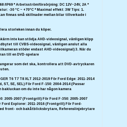
P68 /IP69 * Arbetsströmförsörjning: DC 12V~24V, 2A *
ur: -30 °C ~ +70°C * Maximal effekt: 3W Tips: 1.
an finnas små skillnader mellan bilar tillverkade i
llera storleken innan du köper.
skärm inte kan stödja AHD-videosignal, vänligen klipp
ådbytet till CVBS-videosignal, vänligen anslut alla
Bilkameran stöder endast AHD-videosignal) 3. När du
ran till en DVD-spelare
 fungerar som det ska, kontrollera att DVD-avtryckaren
luten.
ER T6 T7 T8 XLT 2012-2019 För Ford Edge: 2011-2014
d, ST, SE, SEL) För Ford F-150: 2004-2014 (Passar
ch bakluckan om du inte har någon kamera
50: 2005-2007 (Frontgrill) För Ford F-350: 2005-2007
r Ford Explorer: 2011-2016 (Frontgrill) För Ford-
d front- och bakåtblicksbrytare, Referenslinjebrytare