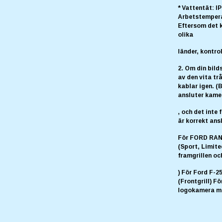
* Vattentät: I
Arbetstemperat
Eftersom det k
olika
länder, kontro
2. Om din bild
av den vita tr
kablar igen. (
ansluter kame
, och det inte
är korrekt ans
För FORD RANG
(Sport, Limite
framgrillen o
) För Ford F-2
(Frontgrill) Fö
logokamera me