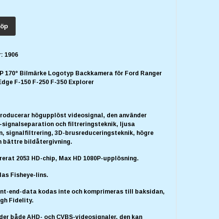
öp
:
1906
 170° Bilmärke Logotyp Backkamera för Ford Ranger
Edge F-150 F-250 F-350 Explorer
producerar högupplöst videosignal, den använder
signalseparation och filtreringsteknik, ljusa
, signalfiltrering, 3D-brusreduceringsteknik, högre
 bättre bildåtergivning.
grerat 2053 HD-chip, Max HD 1080P-upplösning.
las Fisheye-lins.
ont-end-data kodas inte och komprimeras till baksidan,
igh Fidelity.
der både AHD- och CVBS-videosignaler, den kan