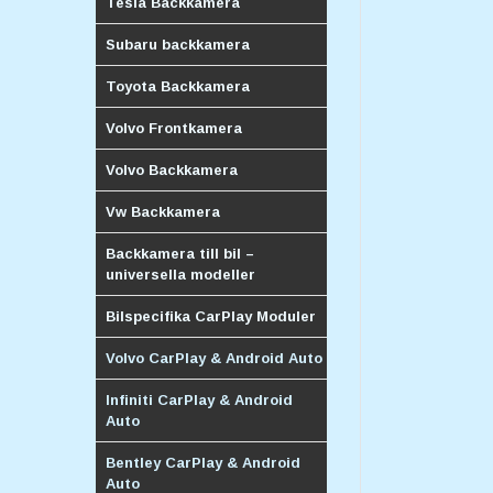
Tesla Backkamera
Subaru backkamera
Toyota Backkamera
Volvo Frontkamera
Volvo Backkamera
Vw Backkamera
Backkamera till bil –
universella modeller
Bilspecifika CarPlay Moduler
Volvo CarPlay & Android Auto
Infiniti CarPlay & Android
Auto
Bentley CarPlay & Android
Auto