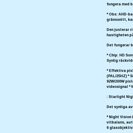
fungera med b
* Obs: AHD-ba
gränssnitt, k
Den justerar r
hastigheten på
Det fungerar 
* Chip: HD So
Synlig räckvid
* Effektiva p
(PAL/25HZ) * S
92W/200W pixl
videosignal * 
: Starlight Nig
Det synliga av
* Night Visio
vitbalans, au
6 glasobjektiv