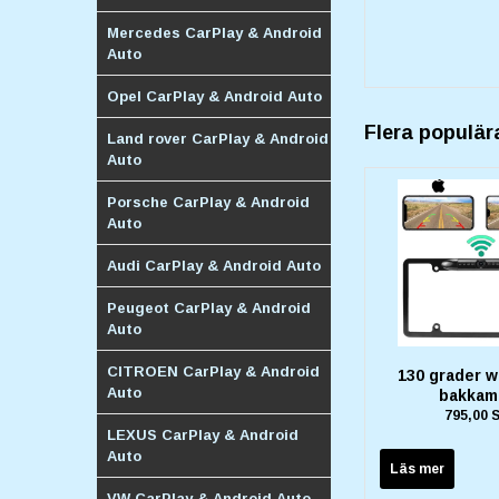
Mercedes CarPlay & Android
Auto
Opel CarPlay & Android Auto
Flera populär
Land rover CarPlay & Android
Auto
Porsche CarPlay & Android
Auto
Audi CarPlay & Android Auto
Peugeot CarPlay & Android
Auto
CITROEN CarPlay & Android
130 grader w
Auto
bakkam
795,00 
LEXUS CarPlay & Android
Auto
Läs mer
VW CarPlay & Android Auto