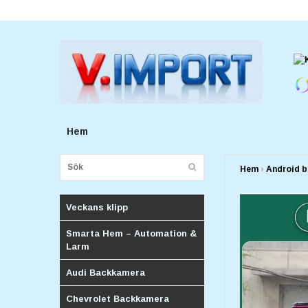
E-postadress:
v.importforetagv@gmail.com
Hem
Hem
›
Android b
Veckans klipp
Smarta Hem – Automation &
Larm
Audi Backkamera
Chevrolet Backkamera