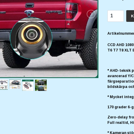
K
Artikelnummer
CCD AHD 1080P
T6 T7 T8 XLT 
* AHD-teknik 
avancerad Y/C-
färgseparation
bildskärpa och
* Mycket inte
170 grader 6-g
Zero-delay fr
Full realtid, H
* Kameran stö