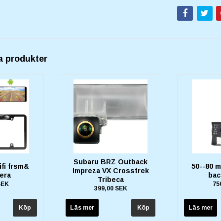
a produkter
Subaru BRZ Outback
ifi frsm&
50--80 m
Impreza VX Crosstrek
era
bac
Tribeca
SEK
75
399,00 SEK
Läs mer
Läs mer