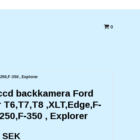
Betala med kort,swish eller Faktura
0
50,F-350 , Explorer
ccd backkamera Ford
 T6,T7,T8 ,XLT,Edge,F-
250,F-350 , Explorer
0 SEK