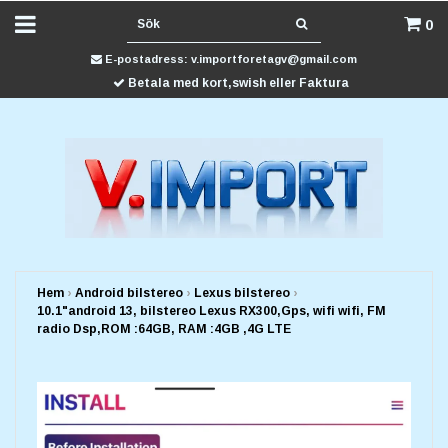
0
E-postadress:
v.importforetagv@gmail.com
Betala med kort,swish eller Faktura
Hem
›
Android bilstereo
›
Lexus bilstereo
›
10.1"android 13, bilstereo Lexus RX300,Gps, wifi wifi, FM
radio Dsp,ROM :64GB, RAM :4GB ,4G LTE