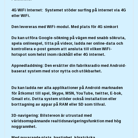
4G WiFi Internet: Systemet stöder surfing på internet via 4G
eller WiFi.
Den levereras med WiFi-modul. Med plats för 4G simkort
Du kan utföra Google-sökning på vägen med snabb sökruta,
spela onlinespel, titta på videor, ladda ner online-data och
kontrollera e-post genom att ansluta till vilken WiFi-
hotspot som helst inom räckhåll eller 4G internet.
Appnedladdning: Den ersätter din fabriksradio med Android-
baserat system med stor nytta och utökbarhet.
Du kan ladda ner alla applikationer på Android-marknaden
för åtkomst till spel, Skype, MSN, YouTube, twitter, E-bok,
Gmail etc. Detta system stöder också installation eller
borttagning av appar på RAM eller SD som tillval.
3D-navigering: Bilstereon är utrustad med
världsomspännande realtidsnavigeringsfunktion med hög
noggrannhet.
Med nuvarande plats, hastighet, körsträcka,