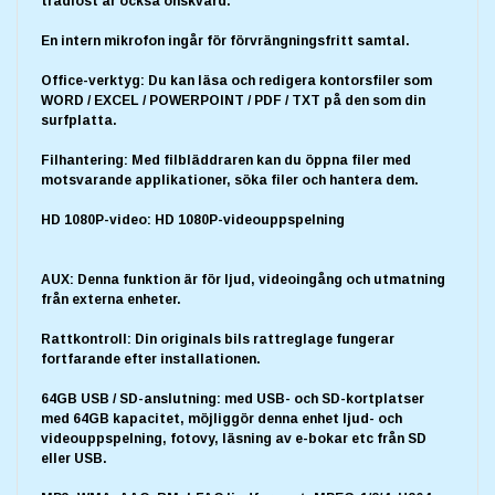
trådlöst är också önskvärd.
En intern mikrofon ingår för förvrängningsfritt samtal.
Office-verktyg: Du kan läsa och redigera kontorsfiler som
WORD / EXCEL / POWERPOINT / PDF / TXT på den som din
surfplatta.
Filhantering: Med filbläddraren kan du öppna filer med
motsvarande applikationer, söka filer och hantera dem.
HD 1080P-video: HD 1080P-videouppspelning
AUX: Denna funktion är för ljud, videoingång och utmatning
från externa enheter.
Rattkontroll: Din originals bils rattreglage fungerar
fortfarande efter installationen.
64GB USB / SD-anslutning: med USB- och SD-kortplatser
med 64GB kapacitet, möjliggör denna enhet ljud- och
videouppspelning, fotovy, läsning av e-bokar etc från SD
eller USB.