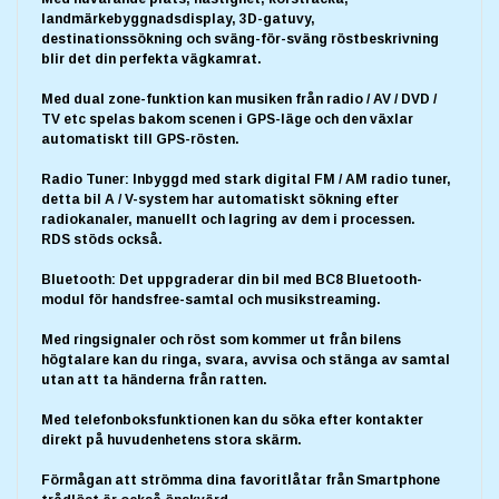
landmärkebyggnadsdisplay, 3D-gatuvy,
destinationssökning och sväng-för-sväng röstbeskrivning
blir det din perfekta vägkamrat.
Med dual zone-funktion kan musiken från radio / AV / DVD /
TV etc spelas bakom scenen i GPS-läge och den växlar
automatiskt till GPS-rösten.
Radio Tuner: Inbyggd med stark digital FM / AM radio tuner,
detta bil A / V-system har automatiskt sökning efter
radiokanaler, manuellt och lagring av dem i processen.
RDS stöds också.
Bluetooth: Det uppgraderar din bil med BC8 Bluetooth-
modul för handsfree-samtal och musikstreaming.
Med ringsignaler och röst som kommer ut från bilens
högtalare kan du ringa, svara, avvisa och stänga av samtal
utan att ta händerna från ratten.
Med telefonboksfunktionen kan du söka efter kontakter
direkt på huvudenhetens stora skärm.
Förmågan att strömma dina favoritlåtar från Smartphone