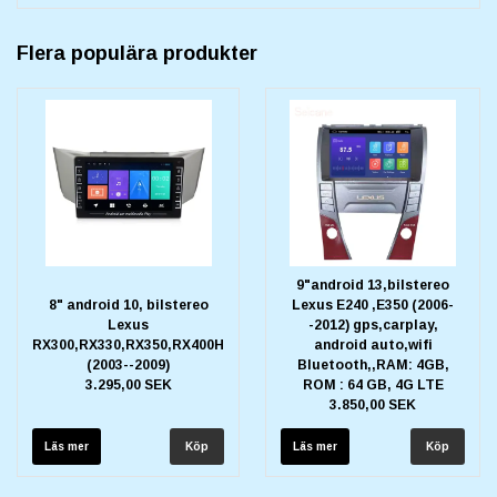
Flera populära produkter
9"android 13,bilstereo
8" android 10, bilstereo
Lexus E240 ,E350 (2006-
Lexus
-2012) gps,carplay,
RX300,RX330,RX350,RX400H
android auto,wifi
(2003--2009)
Bluetooth,,RAM: 4GB,
3.295,00 SEK
ROM : 64 GB, 4G LTE
3.850,00 SEK
Läs mer
Läs mer