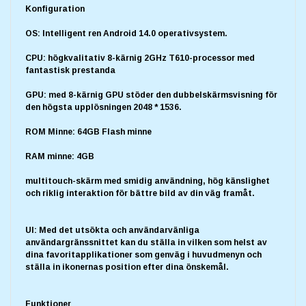
Konfiguration
OS: Intelligent ren Android 14.0 operativsystem.
CPU: högkvalitativ 8-kärnig 2GHz T610-processor med
fantastisk prestanda
GPU: med 8-kärnig GPU stöder den dubbelskärmsvisning för
den högsta upplösningen 2048 * 1536.
ROM Minne: 64GB Flash minne
RAM minne: 4GB
multitouch-skärm med smidig användning, hög känslighet
och riklig interaktion för bättre bild av din väg framåt.
UI: Med det utsökta och användarvänliga
användargränssnittet kan du ställa in vilken som helst av
dina favoritapplikationer som genväg i huvudmenyn och
ställa in ikonernas position efter dina önskemål.
Funktioner