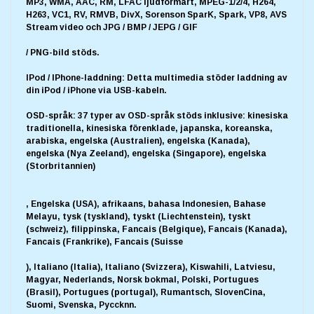
MP3, WMA, AAC, RM, LFAC ljudformart, MPEG-1/2/4, H264,
H263, VC1, RV, RMVB, DivX, Sorenson SparK, Spark, VP8, AVS
Stream video och JPG / BMP / JEPG / GIF
/ PNG-bild stöds.
IPod / IPhone-laddning: Detta multimedia stöder laddning av
din iPod / iPhone via USB-kabeln.
OSD-språk: 37 typer av OSD-språk stöds inklusive: kinesiska
traditionella, kinesiska förenklade, japanska, koreanska,
arabiska, engelska (Australien), engelska (Kanada),
engelska (Nya Zeeland), engelska (Singapore), engelska
(Storbritannien)
, Engelska (USA), afrikaans, bahasa Indonesien, Bahase
Melayu, tysk (tyskland), tyskt (Liechtenstein), tyskt
(schweiz), filippinska, Fancais (Belgique), Fancais (Kanada),
Fancais (Frankrike), Fancais (Suisse
), Italiano (Italia), Italiano (Svizzera), Kiswahili, Latviesu,
Magyar, Nederlands, Norsk bokmal, Polski, Portugues
(Brasil), Portugues (portugal), Rumantsch, SlovenCina,
Suomi, Svenska, Pyccknn.