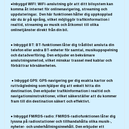
●Inbyggd WIFI: WiFi-anslutning gör att ditt bilsystem kan
komma åt internet för onlinenavigering, streaming och
uppdateringar. Den här funktionen håller dig uppkopplad
när du är på språng, vilket möjliggör trafikinformation i
realtid, streaming av musik och åtkomst till olika
onlinetjänster direkt från din bil.
● Inbyggd BT: BT-funktionen låter dig trådlöst ansluta din
telefon eller andra BT-enheter för samtal, musikuppspelning
och dataöverföring. Den erbjuder en bekvämare
anslutningsmetod, vilket minskar trassel med kablar och
förbättrar körsäkerheten.
● Inbyggd GPS: GPS-navigering ger dig exakta kartor och
ruttvägledning som hjälper dig att enkelt hitta din
destination. Den erbjuder trafikinformation i realtid och
navigationsinstruktioner, vilket säkerställer att du kommer
fram till din destination säkert och effektivt.
● Inbyggd FM/RDS-radio: FM/RDS-radiofunktionen låter dig
lyssna på radiostationer och tillhandahålla olika musik-,
nyheter- och underhållningsinnehåll. Den erbjuder ett