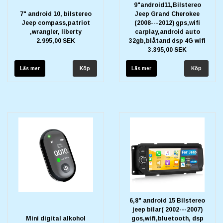
9"android11,Bilstereo
7" android 10, bilstereo
Jeep Grand Cherokee
Jeep compass,patriot
(2008---2012) gps,wifi
,wrangler, liberty
carplay,android auto
2.995,00 SEK
32gb,blåtand dsp 4G wifi
3.395,00 SEK
Läs mer
Läs mer
6,8" android 15 Bilstereo
jeep bilar( 2002---2007)
Mini digital alkohol
gos,wifi,bluetooth, dsp