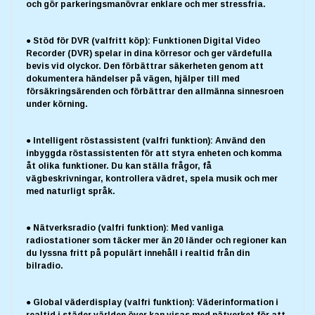
och gör parkeringsmanövrar enklare och mer stressfria.
● Stöd för DVR (valfritt köp): Funktionen Digital Video
Recorder (DVR) spelar in dina körresor och ger värdefulla
bevis vid olyckor. Den förbättrar säkerheten genom att
dokumentera händelser på vägen, hjälper till med
försäkringsärenden och förbättrar den allmänna sinnesroen
under körning.
● Intelligent röstassistent (valfri funktion): Använd den
inbyggda röstassistenten för att styra enheten och komma
åt olika funktioner. Du kan ställa frågor, få
vägbeskrivningar, kontrollera vädret, spela musik och mer
med naturligt språk.
● Nätverksradio (valfri funktion): Med vanliga
radiostationer som täcker mer än 20 länder och regioner kan
du lyssna fritt på populärt innehåll i realtid från din
bilradio.
● Global väderdisplay (valfri funktion): Väderinformation i
realtid i städer världen över kan visas med nätverket för att