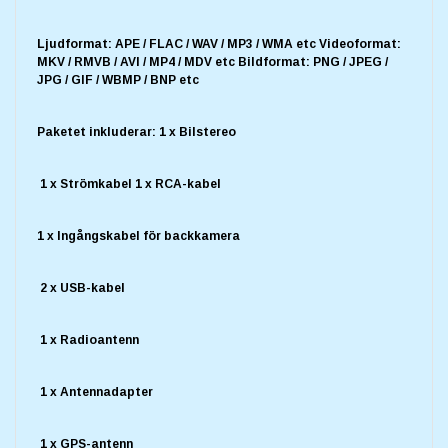
Ljudformat: APE / FLAC / WAV / MP3 / WMA etc Videoformat:
MKV / RMVB / AVI / MP4 / MDV etc Bildformat: PNG / JPEG /
JPG / GIF / WBMP / BNP etc
Paketet inkluderar: 1 x Bilstereo
1 x Strömkabel 1 x RCA-kabel
1 x Ingångskabel för backkamera
2 x USB-kabel
1 x Radioantenn
1 x Antennadapter
1 x GPS-antenn