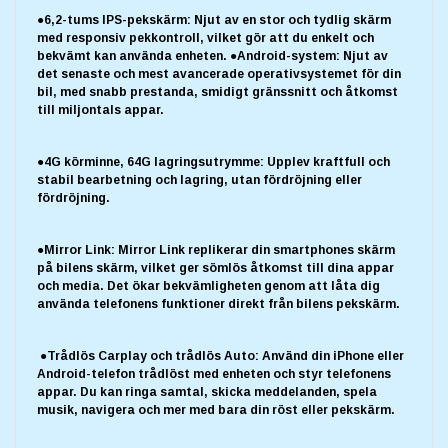
●6,2-tums IPS-pekskärm: Njut av en stor och tydlig skärm
med responsiv pekkontroll, vilket gör att du enkelt och
bekvämt kan använda enheten. ●Android-system: Njut av
det senaste och mest avancerade operativsystemet för din
bil, med snabb prestanda, smidigt gränssnitt och åtkomst
till miljontals appar.
●4G körminne, 64G lagringsutrymme: Upplev kraftfull och
stabil bearbetning och lagring, utan fördröjning eller
fördröjning.
●Mirror Link: Mirror Link replikerar din smartphones skärm
på bilens skärm, vilket ger sömlös åtkomst till dina appar
och media. Det ökar bekvämligheten genom att låta dig
använda telefonens funktioner direkt från bilens pekskärm.
●Trådlös Carplay och trådlös Auto: Använd din iPhone eller
Android-telefon trådlöst med enheten och styr telefonens
appar. Du kan ringa samtal, skicka meddelanden, spela
musik, navigera och mer med bara din röst eller pekskärm.