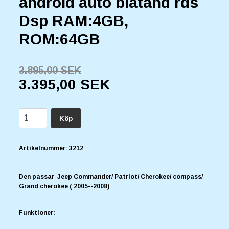
android auto blåtand rds
Dsp RAM:4GB,
ROM:64GB
3.895,00 SEK
3.395,00 SEK
Köp
Artikelnummer:
3212
Den passar Jeep Commander/ Patriot/ Cherokee/ compass/
Grand cherokee ( 2005--2008)
Funktioner
: