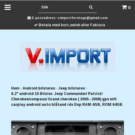
0
E-postadress:
v.importforetagv@gmail.com
Betala med kort,swish eller Faktura
Hem
›
Android bilstereo
›
Jeep bilstereo
›
6.2" android 15 Bilster. Jeep Commander/ Patriot/
Cherokee/compass/ Grand cherokee ( 2005--2008) gps wifi
carplay android auto blåtand rds Dsp RAM:4GB, ROM:64GB