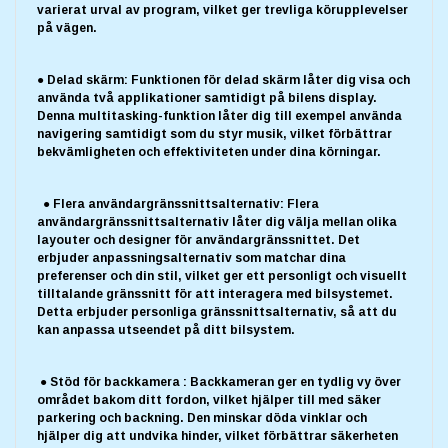
varierat urval av program, vilket ger trevliga körupplevelser
på vägen.
● Delad skärm: Funktionen för delad skärm låter dig visa och
använda två applikationer samtidigt på bilens display.
Denna multitasking-funktion låter dig till exempel använda
navigering samtidigt som du styr musik, vilket förbättrar
bekvämligheten och effektiviteten under dina körningar.
● Flera användargränssnittsalternativ: Flera
användargränssnittsalternativ låter dig välja mellan olika
layouter och designer för användargränssnittet. Det
erbjuder anpassningsalternativ som matchar dina
preferenser och din stil, vilket ger ett personligt och visuellt
tilltalande gränssnitt för att interagera med bilsystemet.
Detta erbjuder personliga gränssnittsalternativ, så att du
kan anpassa utseendet på ditt bilsystem.
● Stöd för backkamera : Backkameran ger en tydlig vy över
området bakom ditt fordon, vilket hjälper till med säker
parkering och backning. Den minskar döda vinklar och
hjälper dig att undvika hinder, vilket förbättrar säkerheten