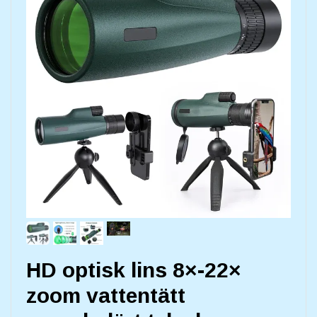
HD optisk lins 8×-22×
zoom vattentätt