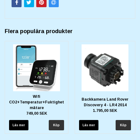
Flera populära produkter
Wifi
Backkamera Land Rover
CO2+Temperatur+Fuktighet
Discovery 4 - LR4 2014
mätare
1.795,00 SEK
749,00 SEK
Läs mer
Läs mer