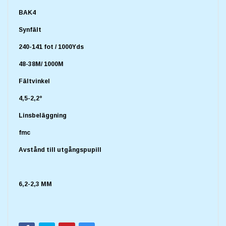
BAK4
Synfält
240-141 fot / 1000Yds
48-38M/ 1000M
Fältvinkel
4,5-2,2°
Linsbeläggning
fmc
Avstånd till utgångspupill
6,2-2,3 MM