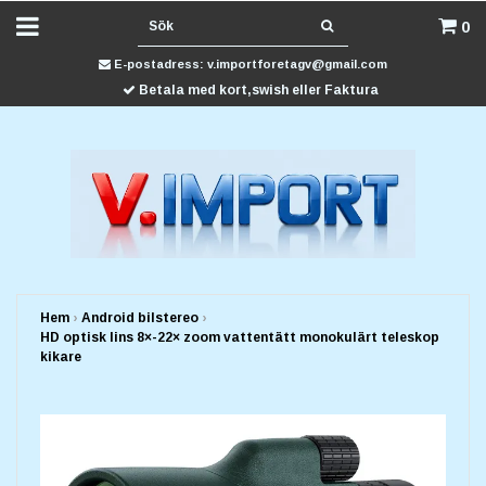
0
E-postadress:
v.importforetagv@gmail.com
Betala med kort,swish eller Faktura
Hem
›
Android bilstereo
›
HD optisk lins 8×-22× zoom vattentätt monokulärt teleskop
kikare