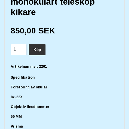
monokulärt teleskop
kikare
850,00 SEK
Köp
Artikelnummer:
2261
Specifikation
Förstoring av okular
8x-22X
Objektiv linsdiameter
50 MM
Prisma