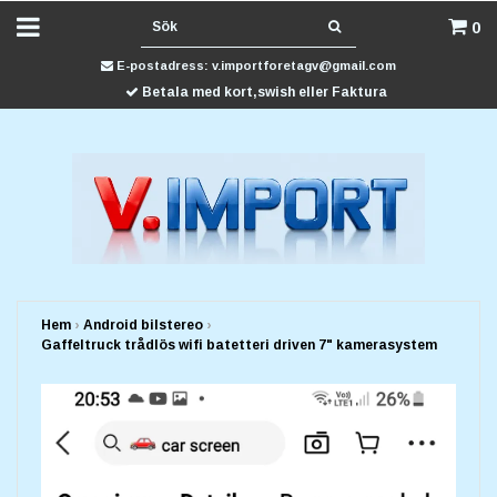
0
E-postadress:
v.importforetagv@gmail.com
Betala med kort,swish eller Faktura
Hem
›
Android bilstereo
›
Gaffeltruck trådlös wifi batetteri driven 7" kamerasystem