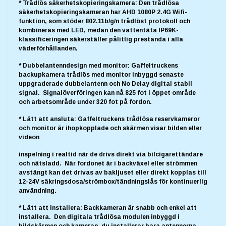
* Trådlös säkerhetskopieringskamera: Den trådlösa
säkerhetskopieringskameran har AHD 1080P 2.4G Wifi-
funktion, som stöder 802.11b/g/n trådlöst protokoll och
kombineras med LED, medan den vattentäta IP69K-
klassificeringen säkerställer pålitlig prestanda i alla
väderförhållanden.
* Dubbelantenndesign med monitor: Gaffeltruckens
backupkamera trådlös med monitor inbyggd senaste
uppgraderade dubbelantenn och No Delay digital stabil
signal. Signalöverföringen kan nå 825 fot i öppet område
och arbetsområde under 320 fot på fordon.
* Lätt att ansluta: Gaffeltruckens trådlösa reservkameror
och monitor är ihopkopplade och skärmen visar bilden eller
videon
inspelning i realtid när de drivs direkt via bilcigarettändare
och nätsladd. När fordonet är i backväxel eller strömmen
avstängt kan det drivas av bakljuset eller direkt kopplas till
12-24V säkringsdosa/strömbox/tändningslås för kontinuerlig
användning.
* Lätt att installera: Backkameran är snabb och enkel att
installera. Den digitala trådlösa modulen inbyggd i
bildskärmen och kameran, du installerar bara antennerna