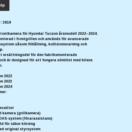
öp
:
3819
frontkamera för Hyundai Tucson årsmodell 2022–2024.
nterad i frontgrillen och används för avancerade
system såsom filhållning, kollisionsvarning och
p.
kt ersättningsdel för den fabriksmonterade
och är designad för att fungera sömlöst med bilens
m.
n 2022
n 2023
n 2024
mer:
kvalitet
 kamera (grillkamera)
DAS-system (förarassistans)
d för säker körning
d original styrsystem