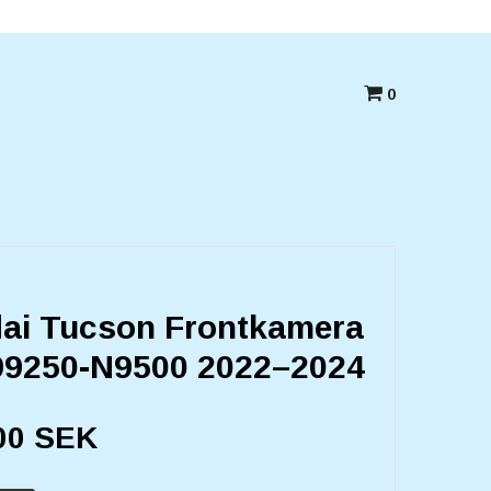
Betala med kort,swish eller Faktura
0
ai Tucson Frontkamera
9250-N9500 2022–2024
00 SEK