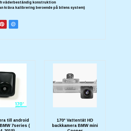
ch väderbeständig konstruktion
an kräva kalibrering beroende på bilens system)
a till android
170° Vattentät HD
 BMW 7series (
backkamera BMW mini
4-2015)-
Cooper