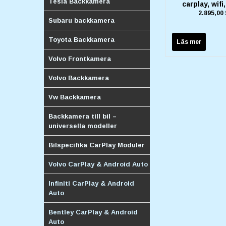
Tesla Backkamera
carplay, wifi
2.895,00
Subaru backkamera
Toyota Backkamera
Läs mer
Volvo Frontkamera
Volvo Backkamera
Vw Backkamera
Backkamera till bil –
universella modeller
Bilspecifika CarPlay Moduler
Volvo CarPlay & Android Auto
Infiniti CarPlay & Android
Auto
Bentley CarPlay & Android
Auto