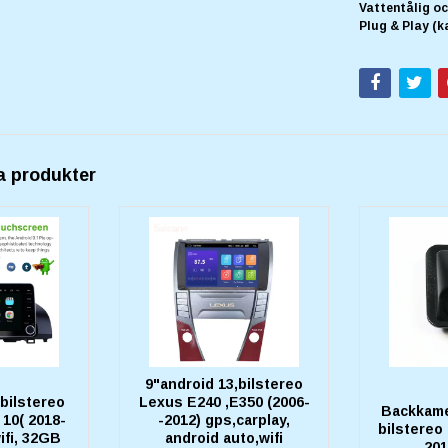
Vattentålig o
Plug & Play (k
a produkter
9"android 13,bilstereo
,bilstereo
Lexus E240 ,E350 (2006-
Backkamer
10( 2018-
-2012) gps,carplay,
bilstereo
ifi, 32GB
android auto,wifi
201