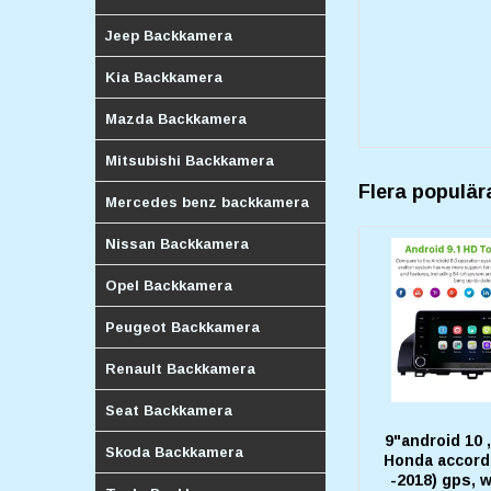
Jeep Backkamera
Kia Backkamera
Mazda Backkamera
Mitsubishi Backkamera
Flera populär
Mercedes benz backkamera
Nissan Backkamera
Opel Backkamera
Peugeot Backkamera
Renault Backkamera
Seat Backkamera
9"android 10 
Skoda Backkamera
Honda accord 
-2018) gps, w