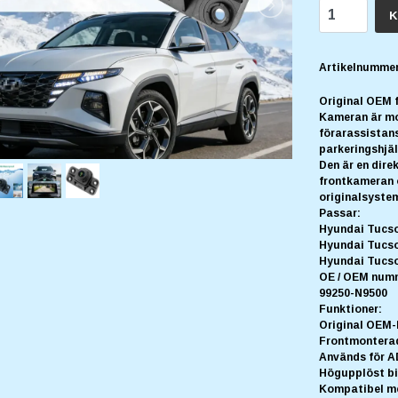
K
Artikelnummer
Original OEM 
Kameran är mo
förarassistans
parkeringshjäl
Den är en dire
frontkameran 
originalsyste
Passar:
Hyundai Tucso
Hyundai Tucso
Hyundai Tucso
OE / OEM num
99250-N9500
Funktioner:
Original OEM-
Frontmonterad
Används för A
Högupplöst bil
Kompatibel me