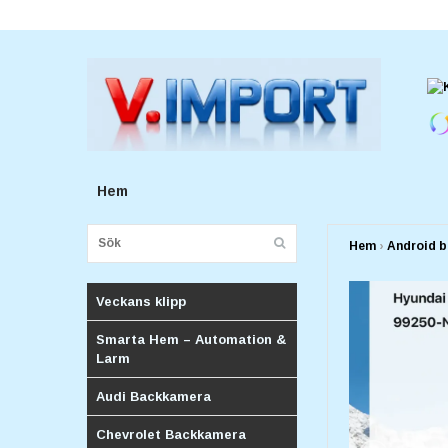
E-postadress:
v.importforetagv@gmail.com
Hem
Hem
›
Android b
Veckans klipp
Smarta Hem – Automation &
Larm
Audi Backkamera
Chevrolet Backkamera