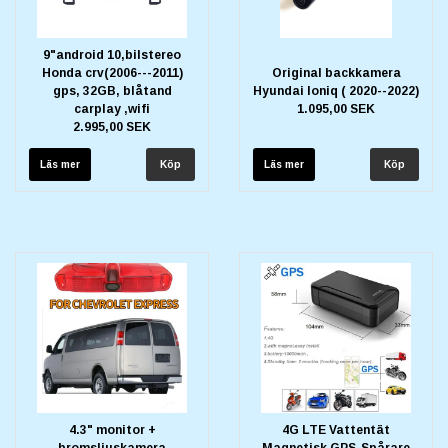
9"android 10,bilstereo
Honda crv(2006---2011)
Original backkamera
gps, 32GB, blåtand
Hyundai Ioniq ( 2020--2022)
carplay ,wifi
1.095,00 SEK
2.995,00 SEK
Läs mer
Läs mer
4.3" monitor +
4G LTE Vattentät