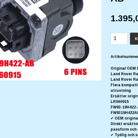
1.395,
K
Artikelnummer
Original OEM 
Land Rover Ra
Land Rover Ra
Flera kompati
utrustning
Ersätter orig
LR060915
FW93-19H422
FW9319H422A
✔ OEM origina
Direkt ersätt
passform och s
✔ Tydlig och s