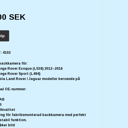
00 SEK
öp
:
4102
backkamera för:
nge Rover Evoque (L538) 2012–2016
nge Rover Sport (L494)
bla Land Rover / Jaguar modeller beroende på
inal OE-nummer:
-AB
B
lkvalitet
ning för fabriksmonterad backkamera med perfekt
tabil funktion.
äker bild