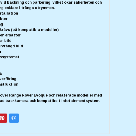
 vid backning och parkering, vilket ökar säkerheten och
ng enklare i trånga utrymmen.
stallation
kter
ng
 krävs (på kompatibla modeller)
den ersätter
en bild
örvrängd bild
n
ngssystemet
a
verföring
nstruktion
d
over Range Rover Evoque och relaterade modeller med
ad backkamera och kompatibelt infotainmentsystem.