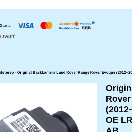
ilstereo
›
Original Backkamera Land Rover Range Rover Evoque (2012–201
Origi
Rover
(2012–
OE LR
AB