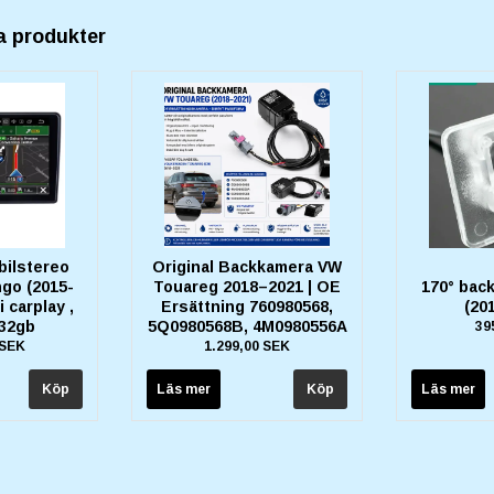
a produkter
bilstereo
Original Backkamera VW
ngo (2015-
Touareg 2018–2021 | OE
170° bac
i carplay ,
Ersättning 760980568,
(20
 32gb
5Q0980568B, 4M0980556A
39
 SEK
1.299,00 SEK
Läs mer
Läs mer