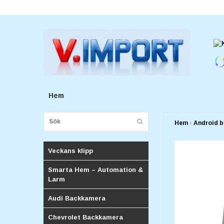
E-postadress:
v.importforetagv@gmail.com
Hem
Hem
›
Android b
Veckans klipp
Smarta Hem – Automation &
Larm
Audi Backkamera
Chevrolet Backkamera