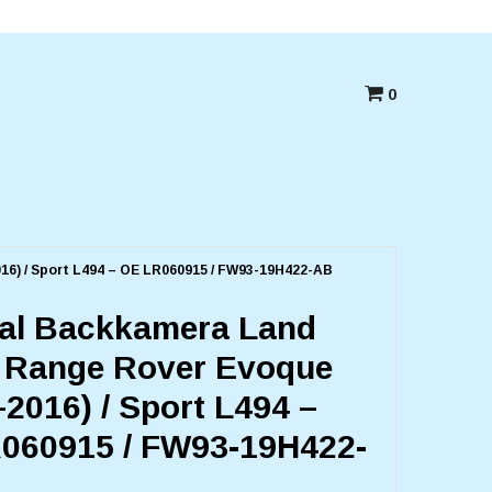
Betala med kort,swish eller Faktura
0
6) / Sport L494 – OE LR060915 / FW93-19H422-AB
nal Backkamera Land
 Range Rover Evoque
2016) / Sport L494 –
060915 / FW93-19H422-