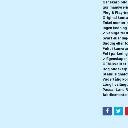
Ger skarp bild
gör manövreri
Plug & Play-in
Original konta
Enkel monteri
Ingen kodning
✔ Vanliga fel 
Svart eller ing
Suddig eller f
Fukt i kamera
Fel i parkeri
✔ Egenskaper
OEM-kvalitet
Hög bildskärp
Stabil signalö
Vädertålig ko
Lång livsläng
Passar Land R
fabriksmonter