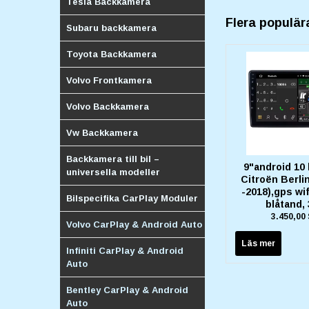
Tesla Backkamera
Flera populär
Subaru backkamera
Toyota Backkamera
Volvo Frontkamera
Volvo Backkamera
Vw Backkamera
Backkamera till bil –
9"android 10 
universella modeller
Citroën Berli
-2018),gps wif
Bilspecifika CarPlay Moduler
blåtand,
3.450,00
Volvo CarPlay & Android Auto
Läs mer
Infiniti CarPlay & Android
Auto
Bentley CarPlay & Android
Auto