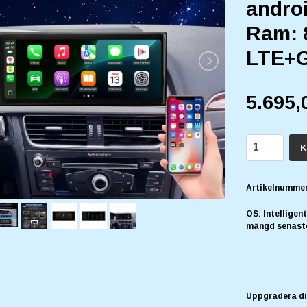
androi
Ram: 
LTE+G
5.695,
K
Artikelnummer
OS: Intelligen
mängd senast
Uppgradera di