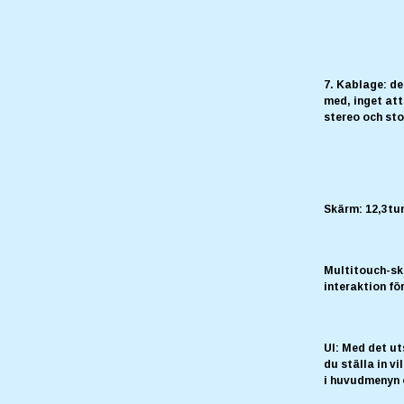
7. Kablage: de
med, inget att
stereo och sto
Skärm: 12,3t
Multitouch-sk
interaktion fö
UI: Med det u
du ställa in v
i huvudmenyn o