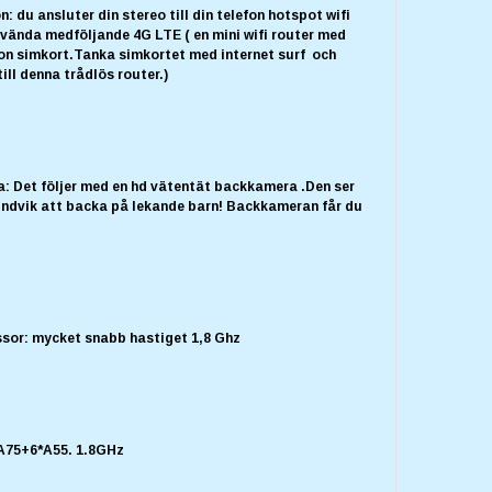
n: du ansluter din stereo till din telefon hotspot wifi
nvända medföljande 4G LTE ( en mini wifi router med
fon simkort.Tanka simkortet med internet surf och
till denna trådlös router.)
: Det följer med en hd vätentät backkamera .Den ser
Undvik att backa på lekande barn! Backkameran får du
ssor: mycket snabb hastiget 1,8 Ghz
A75+6*A55. 1.8GHz