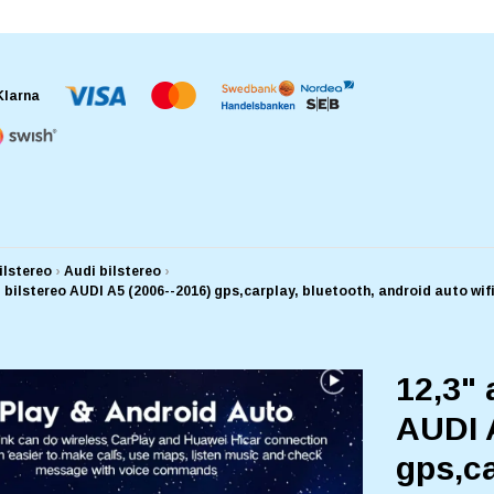
ilstereo
›
Audi bilstereo
›
, bilstereo AUDI A5 (2006--2016) gps,carplay, bluetooth, android auto 
12,3" 
AUDI 
gps,ca