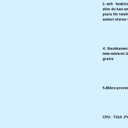
3. wifi funktio
eller du kan a
plats för tele
anslut stereo 
4 . Backkamera
inne mörkret.
gratis
5.Mikro proce
CPU: TS10 2*