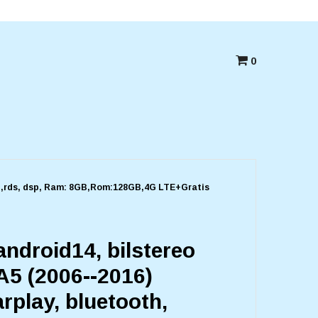
Betala med kort,swish eller Faktura
0
wifi,rds, dsp, Ram: 8GB,Rom:128GB,4G LTE+Gratis
android14, bilstereo
A5 (2006--2016)
rplay, bluetooth,