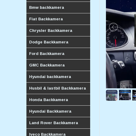
Bmw backkamera
Fiat Backkamera
Chrysler Backkamera
Dodge Backkamera
Ford Backkamera
GMC Backkamera
Hyundai backkamera
Husbil & lastbil Backkamera
Honda Backkamera
Hyundai Backkamera
Land Rover Backkamera
Iveco Backkamera