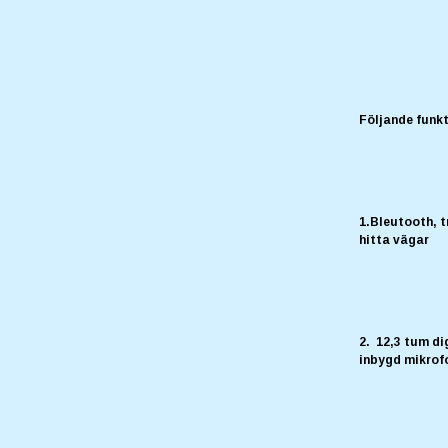
Följande funkt
1.Bleutooth, t
hitta vägar
2. 12,3 tum di
inbygd mikrof