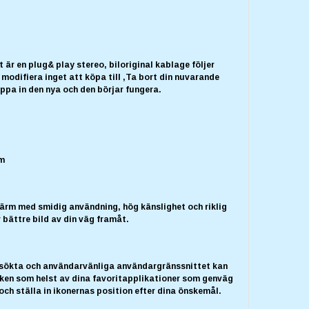
t är en plug& play stereo, biloriginal kablage följer
 modifiera inget att köpa till ,Ta bort din nuvarande
ppa in den nya och den börjar fungera.
um
ärm med smidig användning, hög känslighet och riklig
r bättre bild av din väg framåt.
tsökta och användarvänliga användargränssnittet kan
ilken som helst av dina favoritapplikationer som genväg
ch ställa in ikonernas position efter dina önskemål.