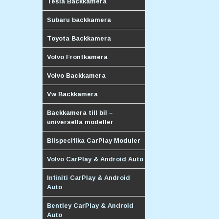
Tesla Backkamera
Subaru backkamera
Toyota Backkamera
Volvo Frontkamera
Volvo Backkamera
Vw Backkamera
Backkamera till bil –
universella modeller
Bilspecifika CarPlay Moduler
Volvo CarPlay & Android Auto
Infiniti CarPlay & Android
Auto
Bentley CarPlay & Android
Auto