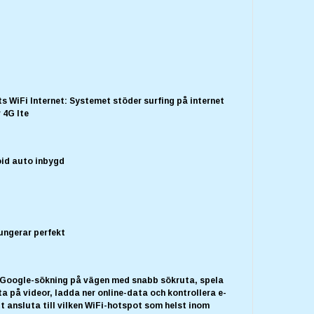
s WiFi Internet: Systemet stöder surfing på internet
r 4G lte
oid auto inbygd
fungerar perfekt
 Google-sökning på vägen med snabb sökruta, spela
tta på videor, ladda ner online-data och kontrollera e-
 ansluta till vilken WiFi-hotspot som helst inom