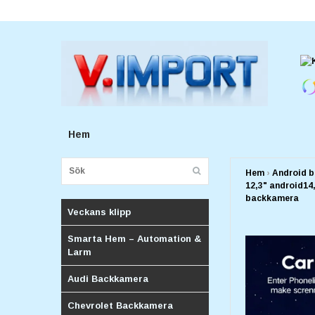
E-postadress:
v.importforetagv@gmail.com
Hem
Hem
›
Android b
12,3" android14
backkamera
Veckans klipp
Smarta Hem – Automation &
Larm
Audi Backkamera
Chevrolet Backkamera