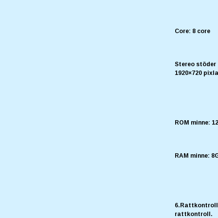
Core: 8 core
Stereo stöder
1920×720 pixl
ROM minne: 
RAM minne: 
6.Rattkontroll
rattkontroll.