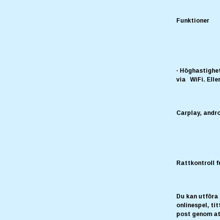
Funktioner
· Höghastighet
via WiFi. Elle
Carplay, andr
Rattkontroll 
Du kan utföra
onlinespel, ti
post genom att