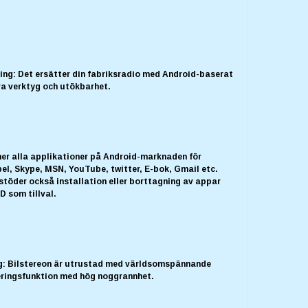
ing: Det ersätter din fabriksradio med Android-baserat
a verktyg och utökbarhet.
ner alla applikationer på Android-marknaden för
pel, Skype, MSN, YouTube, twitter, E-bok, Gmail etc.
töder också installation eller borttagning av appar
D som tillval.
ng: Bilstereon är utrustad med världsomspännande
eringsfunktion med hög noggrannhet.