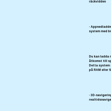
räckvidden
· Appnedladdn
system med br
Du kan ladda 
åtkomst till s
Detta system s
på RAM eller S
· 3D-navigeri
realtidsnavig