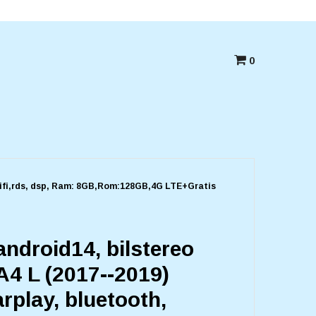
Betala med kort,swish eller Faktura
0
o wifi,rds, dsp, Ram: 8GB,Rom:128GB,4G LTE+Gratis
android14, bilstereo
A4 L (2017--2019)
rplay, bluetooth,