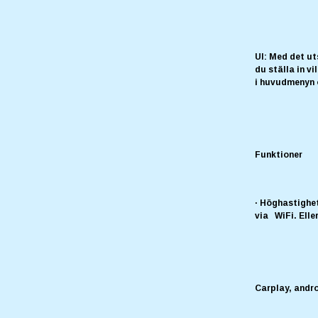
UI: Med det u
du ställa in v
i huvudmenyn o
Funktioner
· Höghastighet
via WiFi. Elle
Carplay, andr