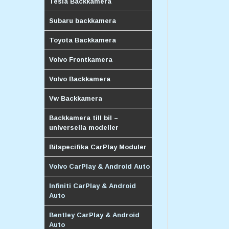
Tesla Backkamera
Subaru backkamera
Toyota Backkamera
Volvo Frontkamera
Volvo Backkamera
Vw Backkamera
Backkamera till bil –
universella modeller
Bilspecifika CarPlay Moduler
Volvo CarPlay & Android Auto
Infiniti CarPlay & Android
Auto
Bentley CarPlay & Android
Auto