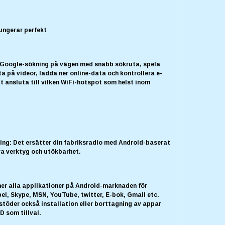
fungerar perfekt
 Google-sökning på vägen med snabb sökruta, spela
tta på videor, ladda ner online-data och kontrollera e-
 ansluta till vilken WiFi-hotspot som helst inom
ing: Det ersätter din fabriksradio med Android-baserat
a verktyg och utökbarhet.
ner alla applikationer på Android-marknaden för
pel, Skype, MSN, YouTube, twitter, E-bok, Gmail etc.
töder också installation eller borttagning av appar
D som tillval.