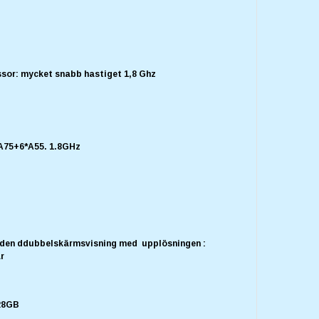
ssor: mycket snabb hastiget 1,8 Ghz
A75+6*A55. 1.8GHz
 den ddubbelskärmsvisning med upplösningen :
ar
128GB