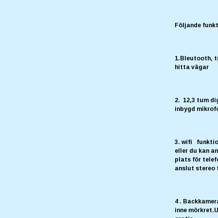
Följande funkt
1.Bleutooth, t
hitta vägar
2. 12,3 tum di
inbygd mikrof
3. wifi funktio
eller du kan a
plats för tele
anslut stereo 
4 . Backkamera
inne mörkret.