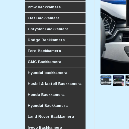
Bmw backkamera
Fiat Backkamera
Chrysler Backkamera
Dodge Backkamera
Ford Backkamera
GMC Backkamera
Hyundai backkamera
Husbil & lastbil Backkamera
Honda Backkamera
Hyundai Backkamera
Land Rover Backkamera
Iveco Backkamera