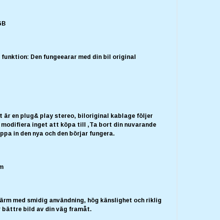
8GB
 funktion: Den fungeearar med din bil original
t är en plug& play stereo, biloriginal kablage följer
 modifiera inget att köpa till ,Ta bort din nuvarande
ppa in den nya och den börjar fungera.
um
ärm med smidig användning, hög känslighet och riklig
r bättre bild av din väg framåt.