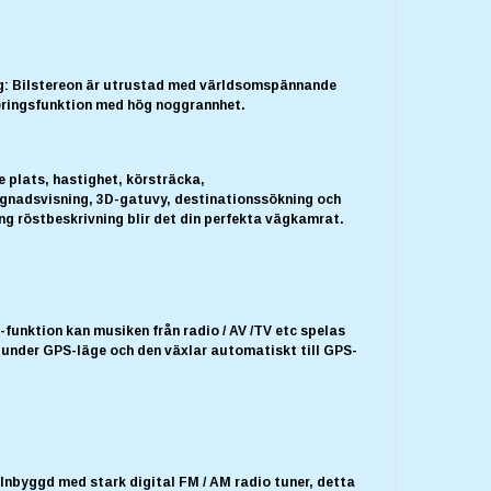
ng: Bilstereon är utrustad med världsomspännande
eringsfunktion med hög noggrannhet.
 plats, hastighet, körsträcka,
nadsvisning, 3D-gatuvy, destinationssökning och
ng röstbeskrivning blir det din perfekta vägkamrat.
funktion kan musiken från radio / AV /TV etc spelas
under GPS-läge och den växlar automatiskt till GPS-
 Inbyggd med stark digital FM / AM radio tuner, detta