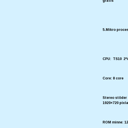
gratis
5.Mikro proce
CPU: TS10 2*
Core: 8 core
Stereo stöder
1920×720 pixl
ROM minne: 