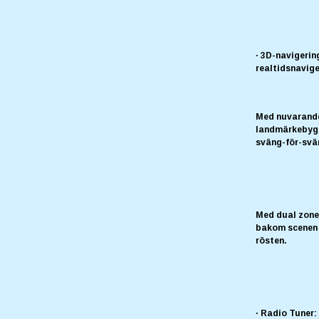
· 3D-navigeri
realtidsnavig
Med nuvarande
landmärkebygg
sväng-för-svä
Med dual zone-
bakom scenen 
rösten.
· Radio Tuner: