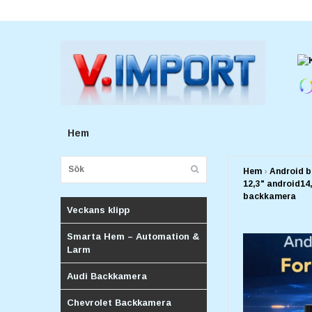
E-postadress:
v.importforetagv@gmail.com
Hem
Hem
›
Android b
12,3" android14
backkamera
Veckans klipp
Smarta Hem – Automation &
Larm
Audi Backkamera
Chevrolet Backkamera