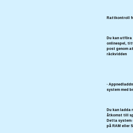
Rattkontroll 
Du kan utföra
onlinespel, ti
post genom att
räckvidden
· Appnedladdn
system med br
Du kan ladda 
åtkomst till s
Detta system s
på RAM eller S