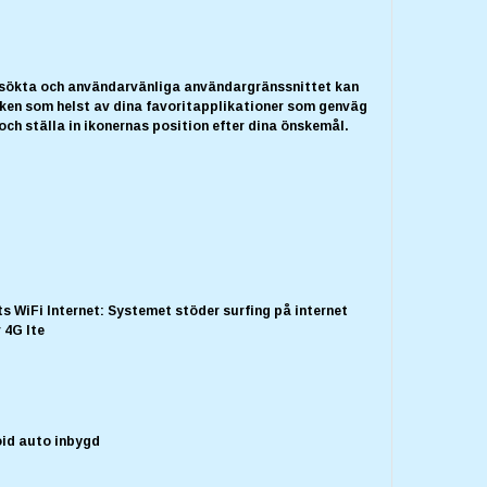
tsökta och användarvänliga användargränssnittet kan
ilken som helst av dina favoritapplikationer som genväg
ch ställa in ikonernas position efter dina önskemål.
s WiFi Internet: Systemet stöder surfing på internet
r 4G lte
oid auto inbygd