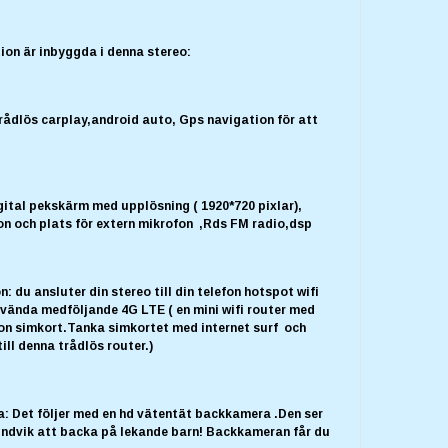
ion är inbyggda i denna stereo:
rådlös carplay,android auto, Gps navigation för att
gital pekskärm med upplösning ( 1920*720 pixlar),
on och plats för extern mikrofon ,Rds FM radio,dsp
n: du ansluter din stereo till din telefon hotspot wifi
nvända medföljande 4G LTE ( en mini wifi router med
fon simkort.Tanka simkortet med internet surf och
till denna trådlös router.)
: Det följer med en hd vätentät backkamera .Den ser
Undvik att backa på lekande barn! Backkameran får du