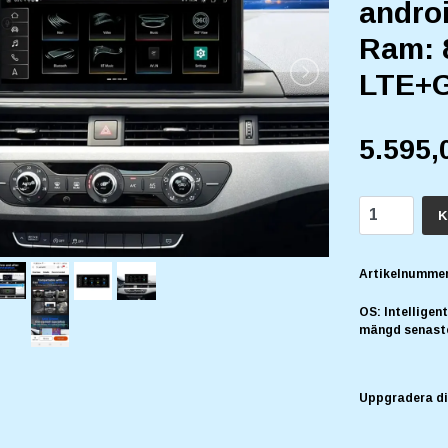
androi
Ram: 
LTE+G
5.595,
K
Artikelnummer
OS: Intelligen
mängd senast
Uppgradera di