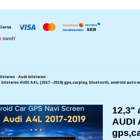
ilstereo
›
Audi bilstereo
›
, bilstereo AUDI A4 L (2017--2019) gps,carplay, bluetooth, android aut
12,3" 
AUDI 
gps,ca