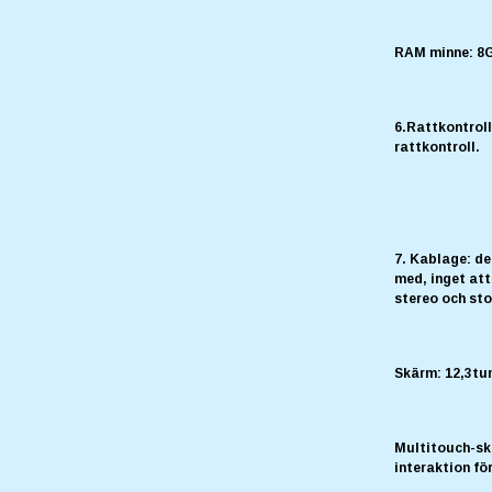
RAM minne: 
6.Rattkontroll
rattkontroll.
7. Kablage: de
med, inget att
stereo och sto
Skärm: 12,3t
Multitouch-sk
interaktion fö