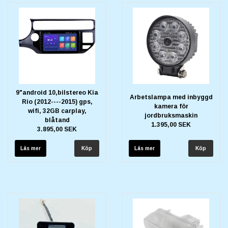
9"android 10,bilstereo Kia
Arbetslampa med inbyggd
Rio (2012----2015) gps,
kamera för
wifi, 32GB carplay,
jordbruksmaskin
blåtand
1.395,00 SEK
3.895,00 SEK
Läs mer
Läs mer