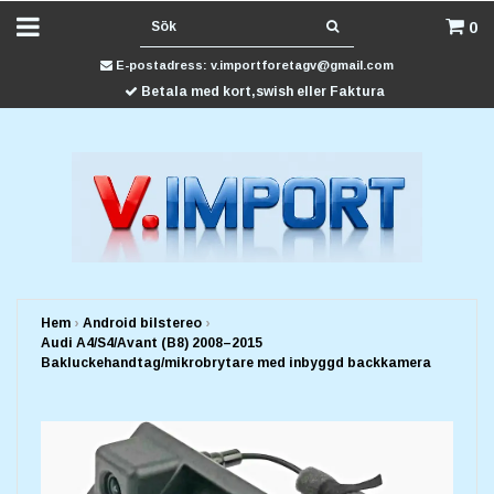
0
E-postadress:
v.importforetagv@gmail.com
Betala med kort,swish eller Faktura
Hem
›
Android bilstereo
›
Audi A4/S4/Avant (B8) 2008–2015
Bakluckehandtag/mikrobrytare med inbyggd backkamera