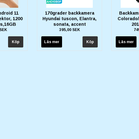
ndroid 11
170grader backkamera
Backkame
ektor, 1200
Hyundai tuscon, Elantra,
Colorado
ns,16GB
sonata, accent
201
 SEK
395,00 SEK
74
Läs mer
Läs mer