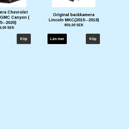
ra Chevrolet
Original backkamera
/GMC Canyon (
Lincoln MKC(2015--2019)
5--2020)
950,00 SEK
9,00 SEK
Läs mer