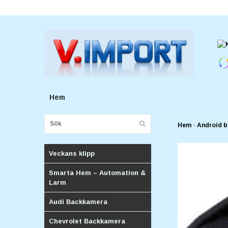
E-postadress:
v.importforetagv@gmail.com
Hem
Hem
›
Android b
Veckans klipp
Smarta Hem – Automation &
Larm
Audi Backkamera
Chevrolet Backkamera