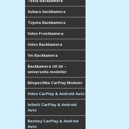
Tesla Backkamera
Subaru backkamera
Toyota Backkamera
Volvo Frontkamera
Volvo Backkamera
Vw Backkamera
Backkamera till bil –
universella modeller
Bilspecifika CarPlay Moduler
Volvo CarPlay & Android Auto
Infiniti CarPlay & Android
Auto
Bentley CarPlay & Android
Auto