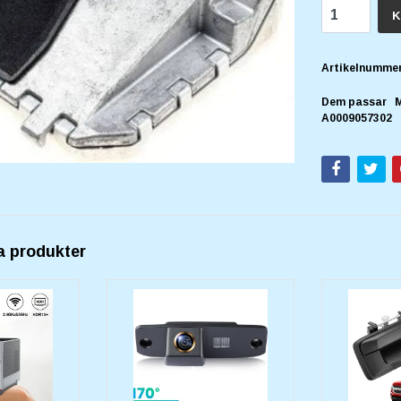
K
Artikelnummer
Dem passar M
A0009057302
a produkter