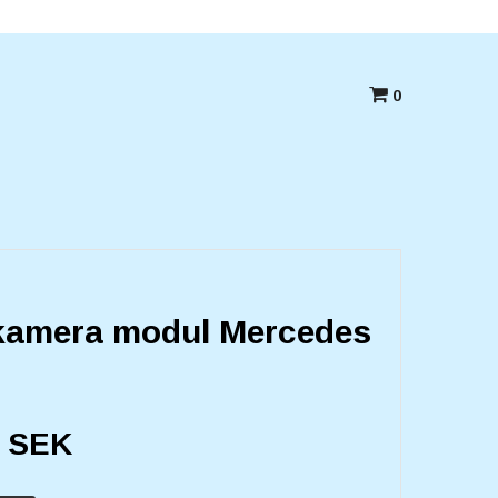
Betala med kort,swish eller Faktura
0
kamera modul Mercedes
0 SEK