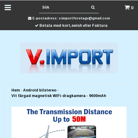
0
E-postadress:
v.importforetagv@gmail.com
Betala med kort,swish eller Faktura
Hem
›
Android bilstereo
›
Vit färgad magnetisk WiFi-dragkamera - 9600mAh