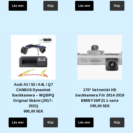
Läs mer
Läs mer
Audi A3 / S3 / A4L / Q7
CANBUS Dynamisk
170° Vattentät HD
Backkamera – MQB/PQ
backkamera För 2014-2019
Original Skärm (2017–
BMW F20/F21 1-serie
2021)
395,00 SEK
995,00 SEK
Läs mer
Läs mer