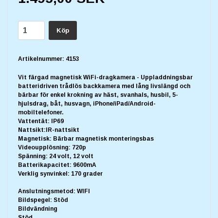
Köp
Artikelnummer:
4153
Vit färgad magnetisk WiFi-dragkamera - Uppladdningsbar
batteridriven trådlös backkamera med lång livslängd och
bärbar för enkel krokning av häst, svanhals, husbil, 5-
hjulsdrag, båt, husvagn, iPhone/iPad/Android-
mobiltelefoner.
Vattentät: IP69
Nattsikt:IR-nattsikt
Magnetisk: Bärbar magnetisk monteringsbas
Videoupplösning: 720p
Spänning: 24 volt, 12 volt
Batterikapacitet: 9600mA
Verklig synvinkel: 170 grader
Anslutningsmetod: WIFI
Bildspegel: Stöd
Bildvändning
Stöd