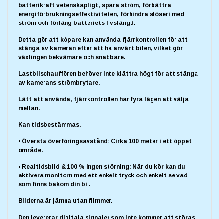
batterikraft vetenskapligt, spara ström, förbättra
energiförbrukningseffektiviteten, förhindra slöseri med
ström och förläng batteriets livslängd.
Detta gör att köpare kan använda fjärrkontrollen för att
stänga av kameran efter att ha använt bilen, vilket gör
växlingen bekvämare och snabbare.
Lastbilschauffören behöver inte klättra högt för att stänga
av kamerans strömbrytare.
Lätt att använda, fjärrkontrollen har fyra lägen att välja
mellan.
Kan tidsbestämmas.
• Översta överföringsavstånd: Cirka 100 meter i ett öppet
område.
• Realtidsbild & 100 % ingen störning: När du kör kan du
aktivera monitorn med ett enkelt tryck och enkelt se vad
som finns bakom din bil.
Bilderna är jämna utan flimmer.
Den levererar digitala signaler som inte kommer att störas