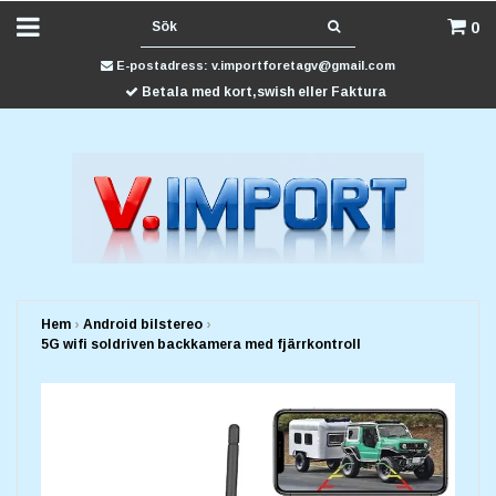
0
E-postadress:
v.importforetagv@gmail.com
Betala med kort,swish eller Faktura
Hem
›
Android bilstereo
›
5G wifi soldriven backkamera med fjärrkontroll