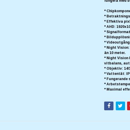
fungera med b
* Chipkompon
* Betraktnings
* Effektiva pi
* AHD: 1920x10
* Signalformat
* Bildupplösni
* Videoutgång:
* Night Vision
än 10 meter.
* Night Visio
vitbalans, au
* Objektiv: 14
* Vattentät: IP
* Fungerande 
* Arbetstemper
* Maximal effe