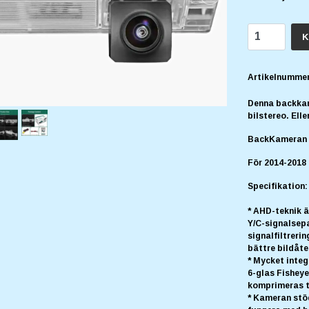
K
Artikelnummer
Denna backkam
bilstereo. Elle
BackKameran p
För 2014-2018
Specifikation:
* AHD-teknik 
Y/C-signalsepa
signalfiltreri
bättre bildåte
* Mycket inte
6-glas Fisheye
komprimeras ti
* Kameran stö