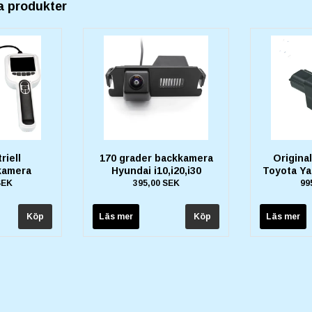
a produkter
riell
170 grader backkamera
Origina
kamera
Hyundai i10,i20,i30
Toyota Ya
SEK
395,00 SEK
99
Läs mer
Läs mer