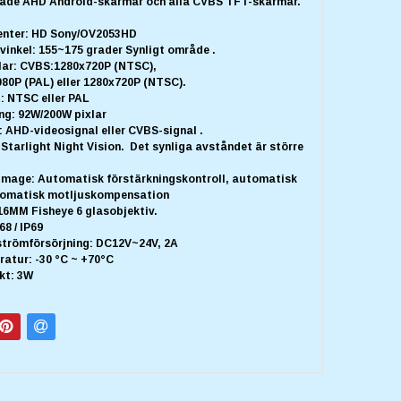
åde AHD Android-skärmar och alla CVBS TFT-skärmar.
enter: HD Sony/OV2053HD
vinkel: 155~175 grader Synligt område .
xlar: CVBS:1280x720P (NTSC),
80P (PAL) eller 1280x720P (NTSC).
: NTSC eller PAL
ng: 92W/200W pixlar
 AHD-videosignal eller CVBS-signal .
: Starlight Night Vision. Det synliga avståndet är större
n Image: Automatisk förstärkningskontroll, automatisk
tomatisk motljuskompensation
/16MM Fisheye 6 glasobjektiv.
68 / IP69
strömförsörjning: DC12V~24V, 2A
atur: -30 °C ~ +70°C
kt: 3W