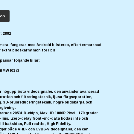
öp
:
2892
era fungerar med Android bilstereo, eftertermarknad
r extra bildskärm/ monitor i bil
assar följande bilar:
 BMW I01 i3
är högupplösta videosignaler, den använder avancerad
ration och filtreringsteknik, ljusa färgseparation,
ng, 3D-brusreduceringsteknik, högre bildskärpa och
rgivning.
grerade 2053HD-chips, Max HD 1080P Pixel. 170 grader
-lins. Zero-delay front-end-data kodas inte och
ll baksidan, Full realtid, High Fidelity.
djer både AHD- och CVBS-videosignaler, den kan