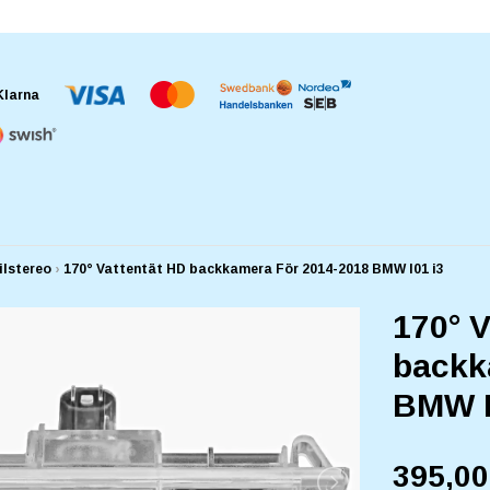
ilstereo
›
170° Vattentät HD backkamera För 2014-2018 BMW I01 i3
170° V
backk
BMW I
395,0