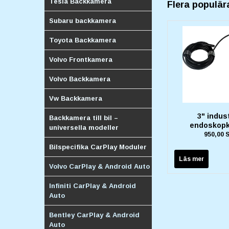
Tesla Backkamera
Flera populär
Subaru backkamera
Toyota Backkamera
Volvo Frontkamera
Volvo Backkamera
Vw Backkamera
3" indust
Backkamera till bil –
endoskop
universella modeller
950,00 
Bilspecifika CarPlay Moduler
Läs mer
Volvo CarPlay & Android Auto
Infiniti CarPlay & Android
Auto
Bentley CarPlay & Android
Auto