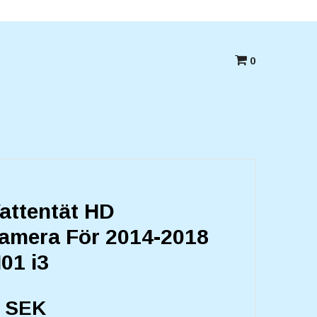
Betala med kort,swish eller Faktura
0
attentät HD
amera För 2014-2018
01 i3
0 SEK