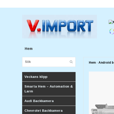
E-postadress:
v.importforetagv@gmail.com
Hem
Hem
›
Android b
Veckans klipp
Smarta Hem – Automation &
Larm
Audi Backkamera
Chevrolet Backkamera