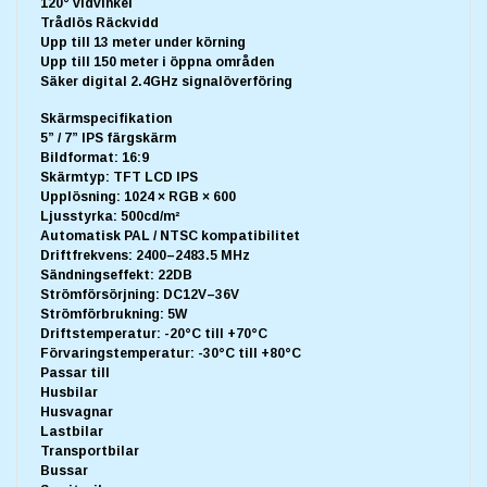
120° vidvinkel
Trådlös Räckvidd
Upp till 13 meter under körning
Upp till 150 meter i öppna områden
Säker digital 2.4GHz signalöverföring
Skärmspecifikation
5” / 7” IPS färgskärm
Bildformat: 16:9
Skärmtyp: TFT LCD IPS
Upplösning: 1024 × RGB × 600
Ljusstyrka: 500cd/m²
Automatisk PAL / NTSC kompatibilitet
Driftfrekvens: 2400–2483.5 MHz
Sändningseffekt: 22DB
Strömförsörjning: DC12V–36V
Strömförbrukning: 5W
Driftstemperatur: -20°C till +70°C
Förvaringstemperatur: -30°C till +80°C
Passar till
Husbilar
Husvagnar
Lastbilar
Transportbilar
Bussar