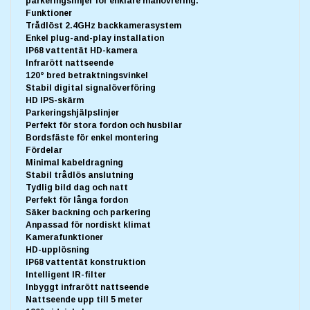
parkeringslinjer för enklare manövrering.
Funktioner
Trådlöst 2.4GHz backkamerasystem
Enkel plug-and-play installation
IP68 vattentät HD-kamera
Infrarött nattseende
120° bred betraktningsvinkel
Stabil digital signalöverföring
HD IPS-skärm
Parkeringshjälpslinjer
Perfekt för stora fordon och husbilar
Bordsfäste för enkel montering
Fördelar
Minimal kabeldragning
Stabil trådlös anslutning
Tydlig bild dag och natt
Perfekt för långa fordon
Säker backning och parkering
Anpassad för nordiskt klimat
Kamerafunktioner
HD-upplösning
IP68 vattentät konstruktion
Intelligent IR-filter
Inbyggt infrarött nattseende
Nattseende upp till 5 meter