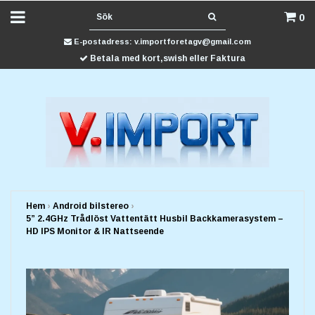
0
E-postadress:
v.importforetagv@gmail.com
Betala med kort,swish eller Faktura
Hem
›
Android bilstereo
›
5” 2.4GHz Trådlöst Vattentätt Husbil Backkamerasystem –
HD IPS Monitor & IR Nattseende