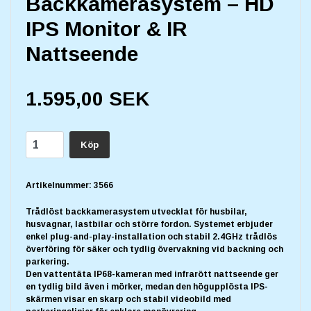
Backkamerasystem – HD
IPS Monitor & IR
Nattseende
1.595,00 SEK
Köp
Artikelnummer:
3566
Trådlöst backkamerasystem utvecklat för husbilar,
husvagnar, lastbilar och större fordon. Systemet erbjuder
enkel plug-and-play-installation och stabil 2.4GHz trådlös
överföring för säker och tydlig övervakning vid backning och
parkering.
Den vattentäta IP68-kameran med infrarött nattseende ger
en tydlig bild även i mörker, medan den högupplösta IPS-
skärmen visar en skarp och stabil videobild med