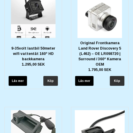
Original Frontkamera
9-35volt lastbil 50meter
Land Rover Discovery 5
wifi vattentät 160° HD
(L462) – OE LR098720 |
backkamera
Surround / 360° Kamera
1.295,00 SEK
OEM
1.795,00 SEK
Läs mer
Läs mer