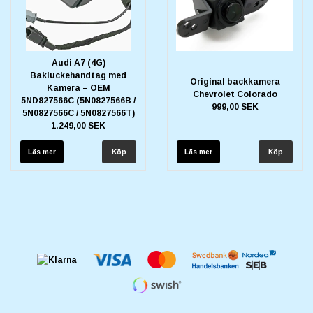
Audi A7 (4G)
Bakluckehandtag med
Original backkamera
Kamera – OEM
Chevrolet Colorado
5ND827566C (5N0827566B /
999,00 SEK
5N0827566C / 5N0827566T)
1.249,00 SEK
Läs mer
Läs mer