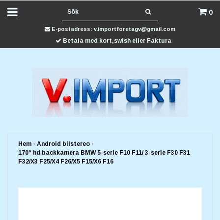
0
E-postadress:
v.importforetagv@gmail.com
Betala med kort,swish eller Faktura
Hem
›
Android bilstereo
›
170° hd backkamera BMW 5-serie F10 F11/ 3-serie F30 F31
F32/X3 F25/X4 F26/X5 F15/X6 F16