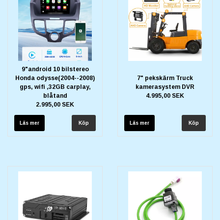
9"android 10 bilstereo
Honda odysse(2004--2008)
7" pekskärm Truck
gps, wifi ,32GB carplay,
kamerasystem DVR
blåtand
4.995,00 SEK
2.995,00 SEK
Läs mer
Läs mer