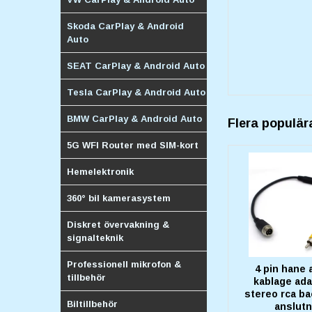
Skoda CarPlay & Android
Auto
SEAT CarPlay & Android Auto
Tesla CarPlay & Android Auto
BMW CarPlay & Android Auto
Flera populär
5G WFI Router med SIM-kort
Hemelektronik
360° bil kamerasystem
Diskret övervakning &
signalteknik
Professionell mikrofon &
4 pin hane 
tillbehör
kablage adap
stereo rca b
Biltillbehör
anslutn