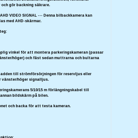
r och gör backning säkrare.
AHD VIDEO SIGNAL --- Denna bilbackkamera kan
das med AHD-skärmar.
teg:
mplig vinkel för att montera parkeringskameran (passar
änster/höger) och fäst sedan muttrarna och bultarna
ladden till strömförsörjningen för reservljus eller
r vänster/höger signalljus.
eringskamerans 5/10/15 m förlängningskabel till
annan bildskärm på bilen.
onet och backa för att testa kameran.
nktion: