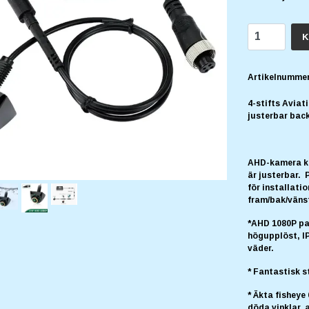
K
Artikelnummer
4-stifts Aviat
justerbar back
AHD-kamera kan
är justerbar. 
för installati
fram/bak/vänst
*AHD 1080P pa
högupplöst, IP
väder.
* Fantastisk s
* Äkta fisheye
döda vinklar, 