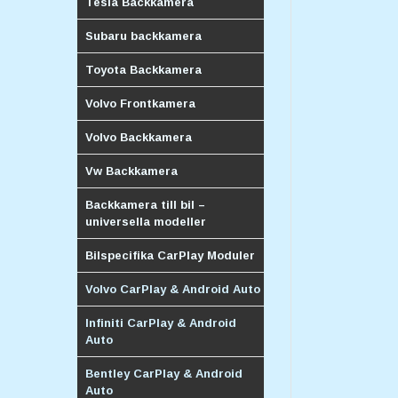
Tesla Backkamera
Subaru backkamera
Toyota Backkamera
Volvo Frontkamera
Volvo Backkamera
Vw Backkamera
Backkamera till bil –
universella modeller
Bilspecifika CarPlay Moduler
Volvo CarPlay & Android Auto
Infiniti CarPlay & Android
Auto
Bentley CarPlay & Android
Auto