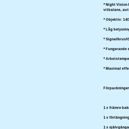
* Night Visio
vitbalans, au
* Objektiv: 14
* Låg belysnin
* Signal/brusf
* Fungerande 
* Arbetstemper
* Maximal effe
Förpackningen 
1 x främre ba
1 x förlängnin
1 x självgäng