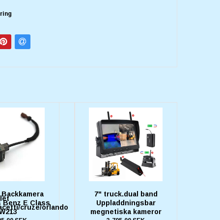
ering
l Backkamera
7" truck.dual band
let
 Benz E Class
Uppladdningsbar
cetti/cruze/orlando
W213
megnetiska kameror