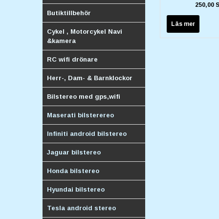
250,00 
Butiktillbehör
Läs mer
Cykel , Motorcykel Navi
&kamera
RC wifi drönare
Herr-, Dam- & Barnklockor
Bilstereo med gps,wifi
Maserati bilsterereo
Infiniti android bilstereo
Jaguar bilstereo
Honda bilstereo
Hyundai bilstereo
Tesla android stereo