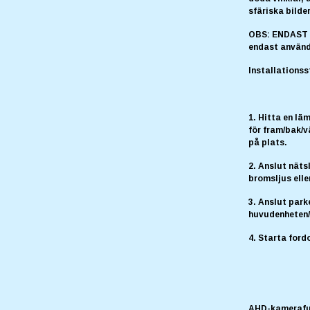
sfäriska bilde
OBS: ENDAST 
endast använ
Installationss
1. Hitta en lä
för fram/bak/v
på plats.
2. Anslut näts
bromsljus elle
3. Anslut park
huvudenheten/
4. Starta ford
AHD-kamerafu