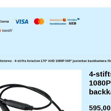
ilstereo
›
4-stifts Aviation 170° AHD 1080P 360° justerbar backkamera för
4-stif
1080P 
backka
595,0