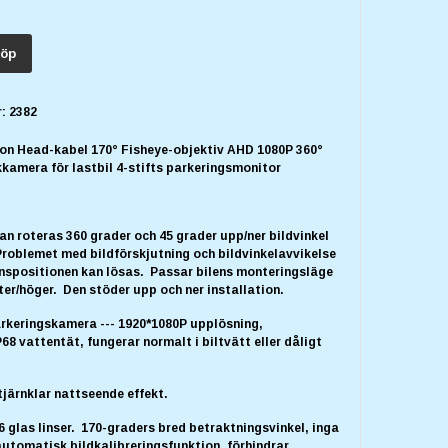
öp
:
2382
ion Head-kabel 170° Fisheye-objektiv AHD 1080P 360°
kamera för lastbil 4-stifts parkeringsmonitor
 roteras 360 grader och 45 grader upp/ner bildvinkel
Problemet med bildförskjutning och bildvinkelavvikelse
onspositionen kan lösas. Passar bilens monteringsläge
er/höger. Den stöder upp och ner installation.
rkeringskamera --- 1920*1080P upplösning,
68 vattentät, fungerar normalt i biltvätt eller dåligt
tjärnklar nattseende effekt.
 6 glas linser. 170-graders bred betraktningsvinkel, inga
automatisk bildkalibreringsfunktion, förhindrar