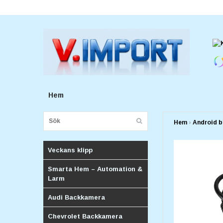
E-postadress:
v.importforetagv@gmail.com
Hem
Hem
›
Android b
Veckans klipp
Smarta Hem – Automation &
Larm
Audi Backkamera
Chevrolet Backkamera