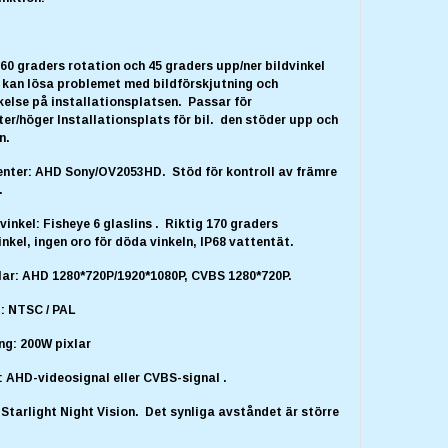
60 graders rotation och 45 graders upp/ner bildvinkel
 kan lösa problemet med bildförskjutning och
kelse på installationsplatsen. Passar för
er/höger Installationsplats för bil. den stöder upp och
n.
nter: AHD Sony/OV2053HD. Stöd för kontroll av främre
.
vinkel: Fisheye 6 glaslins . Riktig 170 graders
nkel, ingen oro för döda vinkeln, IP68 vattentät.
xlar: AHD 1280*720P/1920*1080P, CVBS 1280*720P.
: NTSC / PAL
ng: 200W pixlar
 AHD-videosignal eller CVBS-signal .
: Starlight Night Vision. Det synliga avståndet är större