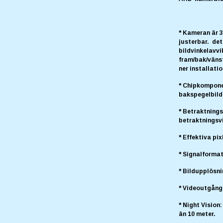
* Kameran är 3
justerbar. det
bildvinkelavvi
fram/bak/vänst
ner installatio
* Chipkompone
bakspegelbild
* Betraktnings
betraktningsvi
* Effektiva pi
* Signalformat
* Bildupplösni
* Videoutgång:
* Night Vision
än 10 meter.