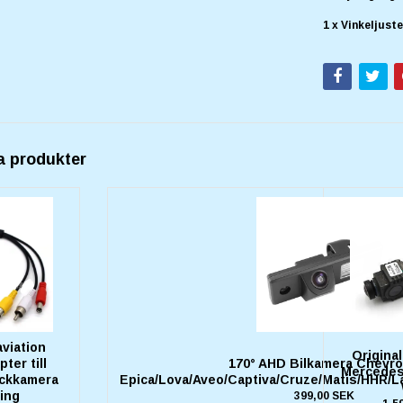
1 x Vinkeljust
a produkter
aviation
Origina
ter till
170° AHD Bilkamera Chevro
Mercedes
ackkamera
Epica/Lova/Aveo/Captiva/Cruze/Matis/HHR/La
ing
399,00 SEK