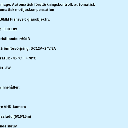
n Image: Automatisk förstärkningskontroll, automatisk
tomatisk motljuskompensation
/16MM Fisheye 6 glasobjektiv.
g: 0,01Lux
örhållande: ≥69dB
strömförsörjning: DC12V~24V/2A
atur: -45 °C ~ +70°C
kt: 3W
innehåller:
kre AHD-kamera
gssladd (5/10/15m)
ande skruv