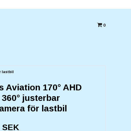
Betala med kort,swish eller Faktura
0
 lastbil
ts Aviation 170° AHD
360° justerbar
mera för lastbil
0 SEK