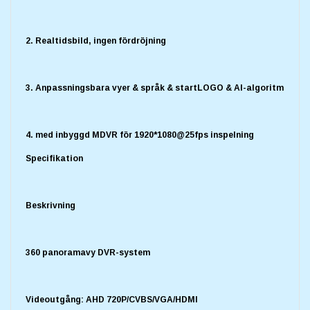
2. Realtidsbild, ingen fördröjning
3. Anpassningsbara vyer & språk & startLOGO & AI-algoritm
4. med inbyggd MDVR för 1920*1080@25fps inspelning
Specifikation
Beskrivning
360 panoramavy DVR-system
Videoutgång: AHD 720P/CVBS/VGA/HDMI