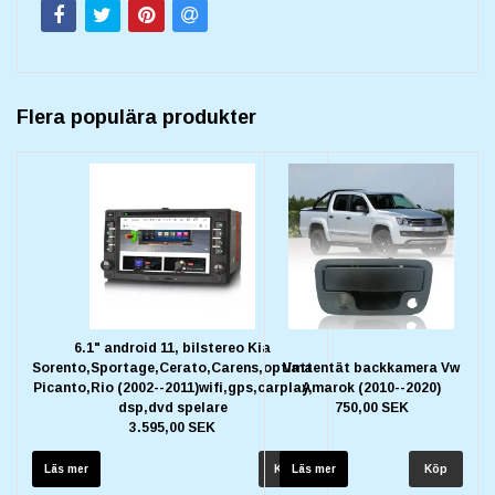
Flera populära produkter
6.1" android 11, bilstereo Kia
Sorento,Sportage,Cerato,Carens,optima
Vattentät backkamera Vw
Picanto,Rio (2002--2011)wifi,gps,carplay,
Amarok (2010--2020)
dsp,dvd spelare
750,00 SEK
3.595,00 SEK
Läs mer
Läs mer