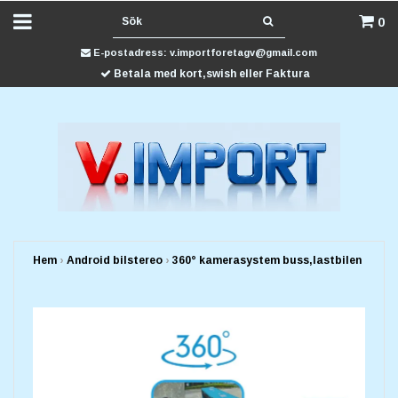
0
E-postadress:
v.importforetagv@gmail.com
Betala med kort,swish eller Faktura
Hem
›
Android bilstereo
›
360° kamerasystem buss,lastbilen