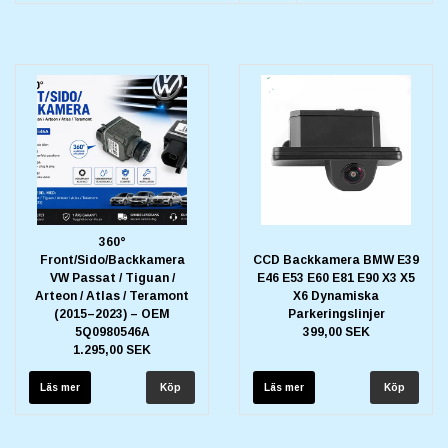
360°
Front/Sido/Backkamera
CCD Backkamera BMW E39
VW Passat / Tiguan /
E46 E53 E60 E81 E90 X3 X5
Arteon / Atlas / Teramont
X6 Dynamiska
(2015–2023) – OEM
Parkeringslinjer
5Q0980546A
399,00 SEK
1.295,00 SEK
Läs mer
Läs mer