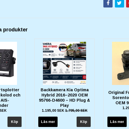
a produkter
tsplotter
Backkamera Kia Optima
Original 
kolod och
Hybrid 2016–2020 OEM
Sorento
 AIS-
95766-D4600 – HD Plug &
OEM 9
nder
Play
1.2
 SEK
1.195,00 SEK
1.795,00 SEK
Läs mer
Läs mer