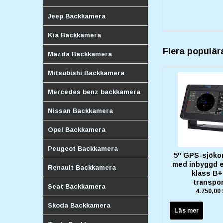
Jeep Backkamera
Kia Backkamera
Flera populär
Mazda Backkamera
Mitsubishi Backkamera
Mercedes benz backkamera
Nissan Backkamera
Opel Backkamera
Peugeot Backkamera
5" GPS-sjökor
med inbyggd e
Renault Backkamera
klass B+
transpo
Seat Backkamera
4.750,00
Skoda Backkamera
Läs mer