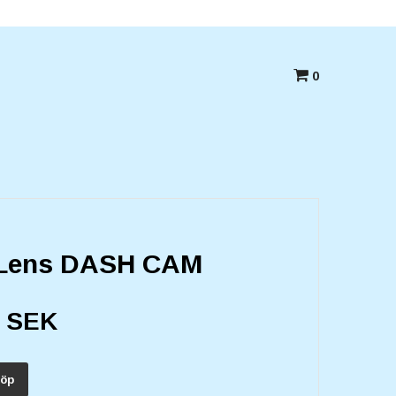
Betala med kort,swish eller Faktura
0
3 Lens DASH CAM
0 SEK
öp