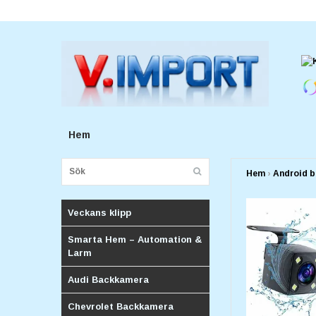
E-postadress:
v.importforetagv@gmail.com
Hem
Hem
›
Android b
Veckans klipp
Smarta Hem – Automation &
Larm
Audi Backkamera
Chevrolet Backkamera