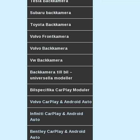
Tesla Backkamera
Subaru backkamera
Toyota Backkamera
Volvo Frontkamera
Volvo Backkamera
Vw Backkamera
Backkamera till bil –
universella modeller
Bilspecifika CarPlay Moduler
Volvo CarPlay & Android Auto
Infiniti CarPlay & Android
Auto
Bentley CarPlay & Android
Auto