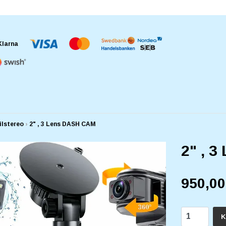
ilstereo
›
2" , 3 Lens DASH CAM
2" , 
950,0
K