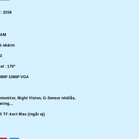
:
2358
CAM
PS-skärm
53
el : 170°
080P 1080P VGA
monitor, Night Vision, G-Sensor nödlås,
ring...
 TF-kort Max (ingår ej)