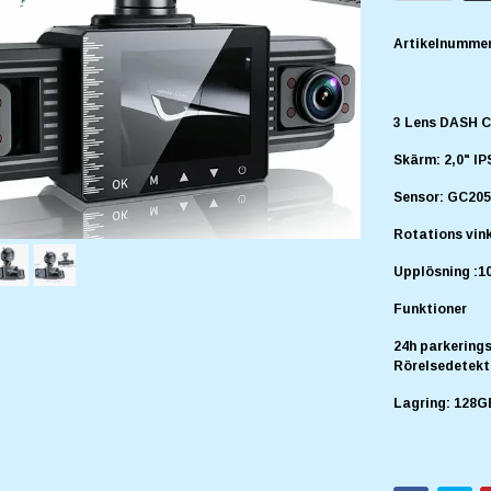
Artikelnummer
3 Lens DASH 
Skärm: 2,0" I
Sensor: GC20
Rotations vink
Upplösning :1
Funktioner
24h parkerings
Rörelsedetekte
Lagring:
128GB