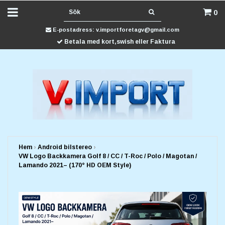
0
E-postadress:
v.importforetagv@gmail.com
Betala med kort,swish eller Faktura
Hem
›
Android bilstereo
›
VW Logo Backkamera Golf 8 / CC / T-Roc / Polo / Magotan /
Lamando 2021– (170° HD OEM Style)