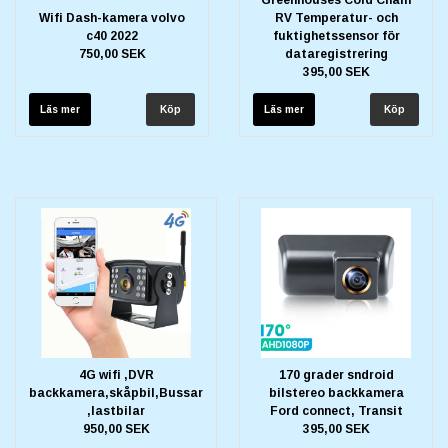
Greenhouses Cold Chain
Wifi Dash-kamera volvo
RV Temperatur- och
c40 2022
fuktighetssensor för
750,00 SEK
dataregistrering
395,00 SEK
Läs mer
Läs mer
4G wifi ,DVR
170 grader sndroid
backkamera,skåpbil,Bussar
bilstereo backkamera
,lastbilar
Ford connect, Transit
950,00 SEK
395,00 SEK