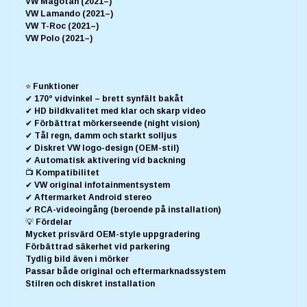
VW Magotan (2021–)
VW Lamando (2021–)
VW T-Roc (2021–)
VW Polo (2021–)
⭐ Funktioner
✔ 170° vidvinkel – brett synfält bakåt
✔ HD bildkvalitet med klar och skarp video
✔ Förbättrat mörkerseende (night vision)
✔ Tål regn, damm och starkt solljus
✔ Diskret VW logo-design (OEM-stil)
✔ Automatisk aktivering vid backning
📺 Kompatibilitet
✔ VW original infotainmentsystem
✔ Aftermarket Android stereo
✔ RCA-videoingång (beroende på installation)
💡 Fördelar
Mycket prisvärd OEM-style uppgradering
Förbättrad säkerhet vid parkering
Tydlig bild även i mörker
Passar både original och eftermarknadssystem
Stilren och diskret installation