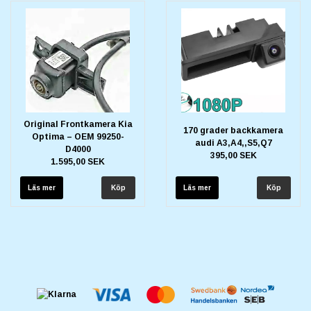
Original Frontkamera Kia
170 grader backkamera
Optima – OEM 99250-
audi A3,A4,,S5,Q7
D4000
395,00 SEK
1.595,00 SEK
Läs mer
Läs mer