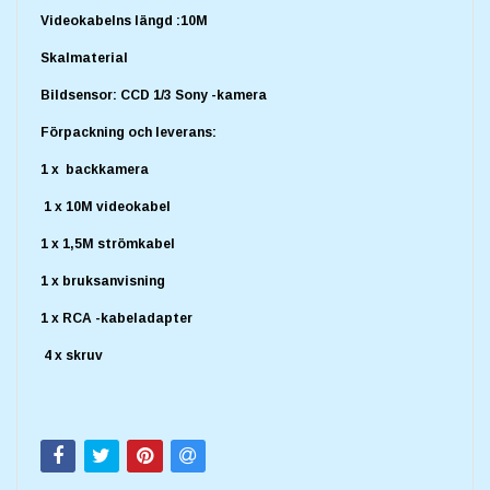
Videokabelns längd :10M
Skalmaterial
Bildsensor: CCD 1/3 Sony -kamera
Förpackning och leverans:
1 x backkamera
1 x 10M videokabel
1 x 1,5M strömkabel
1 x bruksanvisning
1 x RCA -kabeladapter
4 x skruv