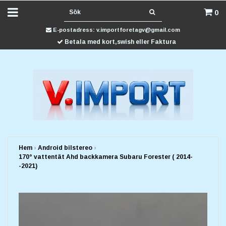
0
E-postadress:
v.importforetagv@gmail.com
Betala med kort,swish eller Faktura
Hem
›
Android bilstereo
›
170° vattentät Ahd backkamera Subaru Forester ( 2014-
-2021)