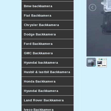
Bmw backkamera
Fiat Backkamera
Chrysler Backkamera
Dodge Backkamera
Ford Backkamera
GMC Backkamera
Hyundai backkamera
Husbil & lastbil Backkamera
Honda Backkamera
Hyundai Backkamera
Land Rover Backkamera
Iveco Backkamera