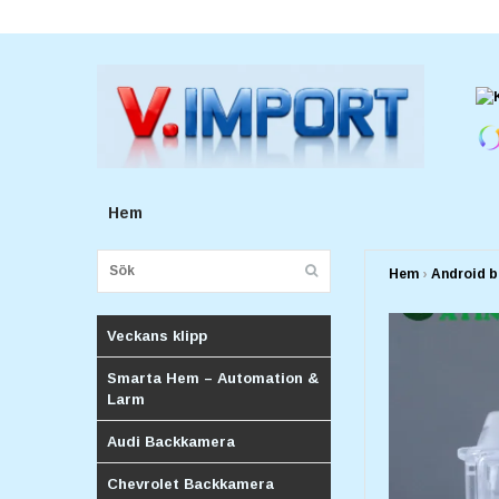
E-postadress:
v.importforetagv@gmail.com
Hem
Hem
›
Android b
Veckans klipp
Smarta Hem – Automation &
Larm
Audi Backkamera
Chevrolet Backkamera