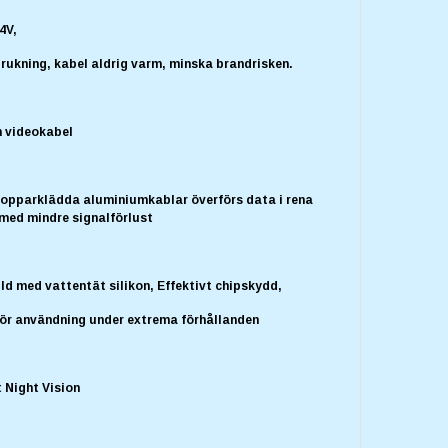
4V,
rukning, kabel aldrig varm, minska brandrisken.
 videokabel
opparklädda aluminiumkablar överförs data i rena
med mindre signalförlust
ld med vattentät silikon, Effektivt chipskydd,
för användning under extrema förhållanden
 Night Vision