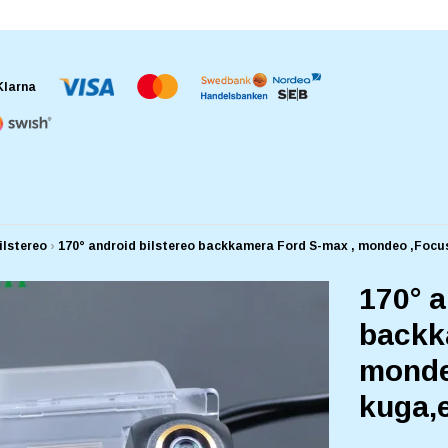
ilstereo
›
170° android bilstereo backkamera Ford S-max , mondeo ,Focu
170° a
backk
monde
kuga,