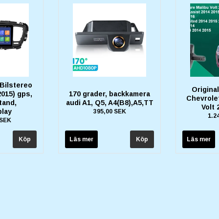
 Bilstereo
Origina
2015) gps,
170 grader, backkamera
Chevrolet
tand,
audi A1, Q5, A4(B8),A5,TT
Volt 
play
395,00 SEK
1.2
 SEK
Läs mer
Läs mer