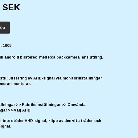
0 SEK
öp
:
1905
ill android bilstereo med Rca backkamera anslutning.
til: Justering av AHD-signal via monitorinställningar
ameran monteras
tällningar >> Fabriksinställningar >> Omvända
ingar >> Välj AHD
 inte stöder AHD-signal, klipp av den vita tråden och
signal.