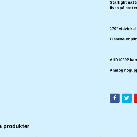
Starlight nat
även på natte
170° vidvinkel
Fisheye-objekt
AHD1080P ka
Analog högupp
a produkter