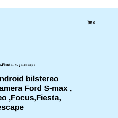
Betala med kort,swish eller Faktura
0
s,Fiesta, kuga,escape
ndroid bilstereo
amera Ford S-max ,
o ,Focus,Fiesta,
escape