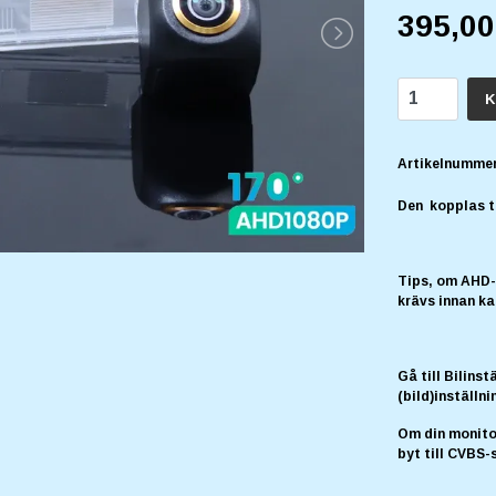
395,0
K
Artikelnummer
Den kopplas t
Tips, om AHD-s
krävs innan k
Gå till Bilins
(bild)inställn
Om din monitor
byt till CVBS-