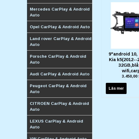
Mercedes CarPlay & Android
Auto
Opel CarPlay & Android Auto
Land rover CarPlay & Android
Auto
9"android 10,
Porsche CarPlay & Android
Kia k5(2012--
Auto
32GB,blå
wifi,car
Audi CarPlay & Android Auto
3.450,00
Peugeot CarPlay & Android
Läs mer
Auto
CITROEN CarPlay & Android
Auto
LEXUS CarPlay & Android
Auto
VW CarPlay & Android Auto