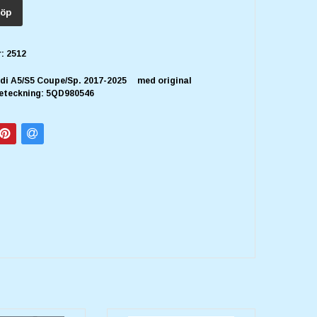
öp
:
2512
di A5/S5 Coupe/Sp. 2017-2025 med original
eteckning:
5QD980546