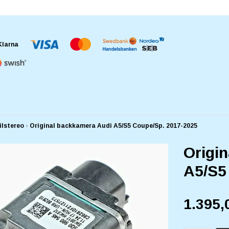
ilstereo
›
Original backkamera Audi A5/S5 Coupe/Sp. 2017-2025
Origi
A5/S5
1.395,