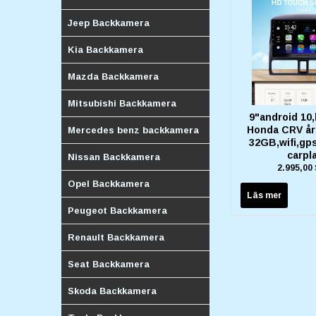
Jeep Backkamera
Kia Backkamera
Mazda Backkamera
Mitsubishi Backkamera
9"android 10,
Honda CRV år
Mercedes benz backkamera
32GB,wifi,gps
carpl
Nissan Backkamera
2.995,00
Opel Backkamera
Läs mer
Peugeot Backkamera
Renault Backkamera
Seat Backkamera
Skoda Backkamera