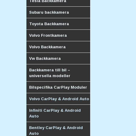
Tesla Backkamera
Subaru backkamera
Toyota Backkamera
Volvo Frontkamera
Volvo Backkamera
Vw Backkamera
Backkamera till bil –
universella modeller
Bilspecifika CarPlay Moduler
Volvo CarPlay & Android Auto
Infiniti CarPlay & Android
Auto
Bentley CarPlay & Android
Auto