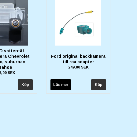
D vattentät
ra Chevrolet
Ford original backkamera
x, suburban
till rca adapter
Tahoe
249,00 SEK
5,00 SEK
Läs mer