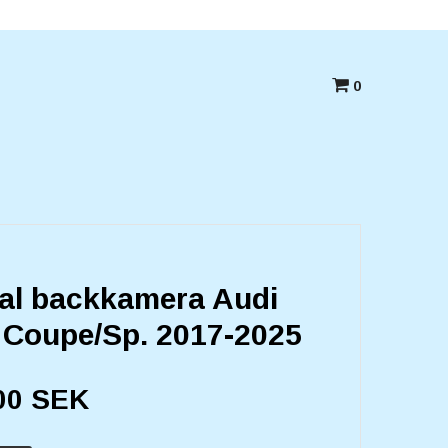
Betala med kort,swish eller Faktura
0
nal backkamera Audi
 Coupe/Sp. 2017-2025
00 SEK