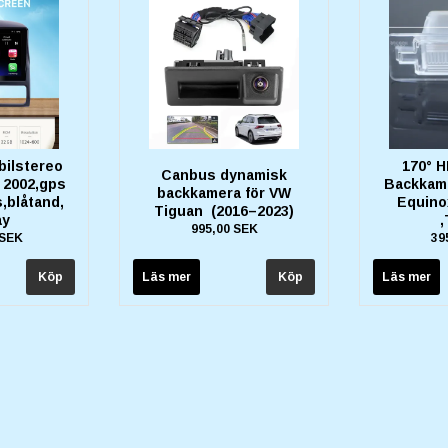
bilstereo
170° H
Canbus dynamisk
 2002,gps
Backkame
backkamera för VW
,blåtand,
Equino
Tiguan (2016–2023)
ay
,
995,00 SEK
 SEK
39
Läs mer
Läs mer