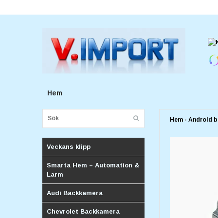
E-postadress:
v.importforetagv@gmail.com
Hem
Hem
›
Android b
Veckans klipp
Smarta Hem – Automation &
Larm
Audi Backkamera
Chevrolet Backkamera