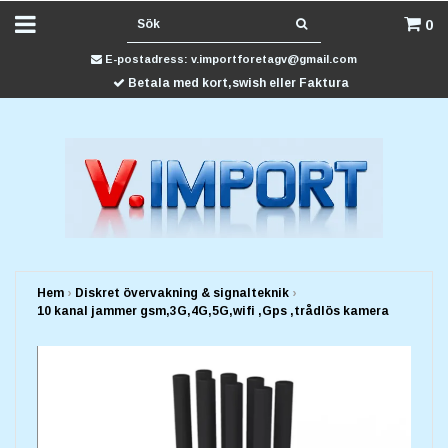
0
E-postadress:
v.importforetagv@gmail.com
Betala med kort,swish eller Faktura
Hem
›
Diskret övervakning & signalteknik
›
10 kanal jammer gsm,3G,4G,5G,wifi ,Gps ,trådlös kamera