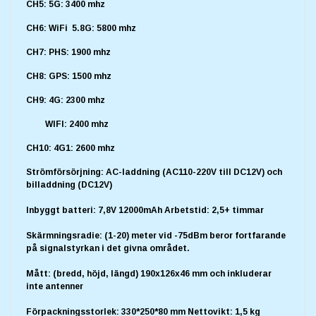
CH5: 5G: 3400 mhz
CH6: WiFi 5.8G: 5800 mhz
CH7: PHS: 1900 mhz
CH8: GPS: 1500 mhz
CH9: 4G: 2300 mhz
WIFI: 2400 mhz
CH10: 4G1: 2600 mhz
Strömförsörjning: AC-laddning (AC110-220V till DC12V) och
billaddning (DC12V)
Inbyggt batteri: 7,8V 12000mAh Arbetstid: 2,5+ timmar
Skärmningsradie: (1-20) meter vid -75dBm beror fortfarande
på signalstyrkan i det givna området.
Mått: (bredd, höjd, längd) 190x126x46 mm och inkluderar
inte antenner
Förpackningsstorlek: 330*250*80 mm Nettovikt: 1,5 kg