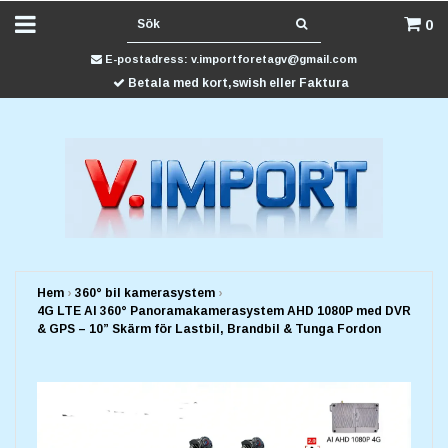
0
E-postadress:
v.importforetagv@gmail.com
Betala med kort,swish eller Faktura
Hem
›
360° bil kamerasystem
›
4G LTE AI 360° Panoramakamerasystem AHD 1080P med DVR
& GPS – 10” Skärm för Lastbil, Brandbil & Tunga Fordon