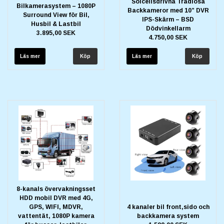
Solcellsdrivna Trådlösa
Bilkamerasystem – 1080P
Backkameror med 10” DVR
Surround View för Bil,
IPS-Skärm – BSD
Husbil & Lastbil
Dödvinkellarm
3.895,00 SEK
4.750,00 SEK
Läs mer
Läs mer
8-kanals övervakningsset
HDD mobil DVR med 4G,
GPS, WIFI, MDVR,
4 kanaler bil front,sido och
vattentät, 1080P kamera
backkamera system