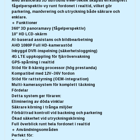
Med avancerad 3D surround view-teknik skapas en komplett
fågelperspektiv-vy runt fordonet i realtid, vilket gör
parkering, manövrering och utryckning både säkrare och
enklare.
🔹 Funktioner
360° 3D panoramavy (fågelperspektiv)
10” HD LCD-skärm
AI-baserad assistans och bildbearbetning
AHD 1080P Full HD-kamerastöd
Inbyggd DVR-inspelning (säkerhetsloggning)
4G LTE uppkoppling för fjärrövervakning
GPS-spårning i realtid
Stöd för 8-kärnig processor (hög prestanda)
Kompatibel med 12V–36V fordon
Stöd för rattstyrning (OEM-integration)
Multi-kamerasystem för komplett täckning
Fördelar
Detta system ger föraren:
Eliminering av döda vinklar
Säkrare körning i trånga miljöer
Förbättrad kontroll vid backning och parkering
Ökad säkerhet vid utryckningskörning
Full överblick runt hela fordonet i realtid
🔹 Användningsområden
Perfekt för: